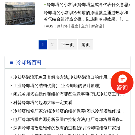
冷、空压站、加
冷却塔的小常识(冷却塔型式各代表什么意思)
冷却塔的小常识冷却塔的原理就是通过热水和
冷气结合进行热交换，以达到冷却效果。1、冷
却塔的组成。2、湿球温度是27度，一般称为
TAGS：
冷却塔
|
温度
|
立方
|
耐高温
|
冷吨，例如：10吨流量=7立方。3、湿球温度
28度，一般称水吨，例如：1
2
下一页
尾页
1
冷却塔百科
冷却塔溢流现象及其解决方法,冷却塔溢流口的作用…
工业冷却塔的结构优势(工业冷却塔的设计原理)
闭式冷却塔在操作和维护有哪些注意事项(闭式冷却塔工作原
理)…
科普冷却塔的起源大家一定要看
冷却塔维修厂家介绍冷却塔的维护保养(闭式冷却塔维修报价)
…
电厂冷却塔噪声源分析及噪声控制方法,电厂冷却塔最高多少
米…
深圳冷却塔改造维修的故障的过程(深圳冷却塔维修厂家报价)