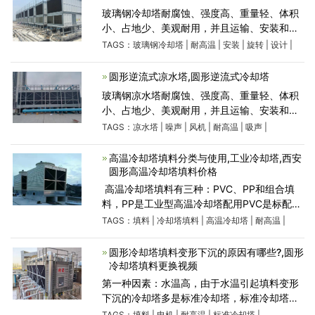
玻璃钢冷却塔耐腐蚀、强度高、重量轻、体积
小、占地少、美观耐用，并且运输、安装和维
修都较方便。因而被广 泛应用于国民经济各部
TAGS：
玻璃钢冷却塔
|
耐高温
|
安装
|
旋转
|
设计
|
门，对空调、制冷、空压站、加热炉及冷凝工
艺等冷却水循
圆形逆流式凉水塔,圆形逆流式冷却塔
玻璃钢凉水塔耐腐蚀、强度高、重量轻、体积
小、占地少、美观耐用，并且运输、安装和维
修都较方便。因而被广 泛应用于国民经济各部
TAGS：
凉水塔
|
噪声
|
风机
|
耐高温
|
吸声
|
门，对空调、制冷、空压站、加热炉及冷凝工
艺等冷却水循
高温冷却塔填料分类与使用,工业冷却塔,西安
圆形高温冷却塔填料价格
​ 高温冷却塔填料有三种：PVC、PP和组合填
料，PP是工业型高温冷却塔配用PVC是标配型
常用！这两种材料加工设备是压延流水线生产
TAGS：
填料
|
冷却塔填料
|
高温冷却塔
|
耐高温
|
出来的。常规冷却塔填料为改性PVC，用于40
度以下冷却塔填料
圆形冷却塔填料变形下沉的原因有哪些?,圆形
冷却塔填料更换视频
第一种因素：水温高，由于水温引起填料变形
下沉的冷却塔多是标准冷却塔，标准冷却塔填
料耐高温在45摄氏度度以下，这由于黑色填料
TAGS：
填料
|
电机
|
耐高温
|
标准冷却塔
|