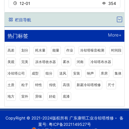
12-01
354
栏目导航
More+
热门标签
高差
划分
耗水量
能量
作业
冷却塔噪音检测
时间段
美观
完美
凉水塔收水器
雾水
河南
冷却塔布水器
冷却塔公司
成型
组分
送风
安装
响声
库房
集体
土质
粒子
特性
传统
高强
新菱冷却塔维修
尺寸
地方
室外
异味
好处
底漆
CopyRight © 2021-2024版权所有 广东康明工业冷却塔维修
备
案号:
粤ICP备2021149527号