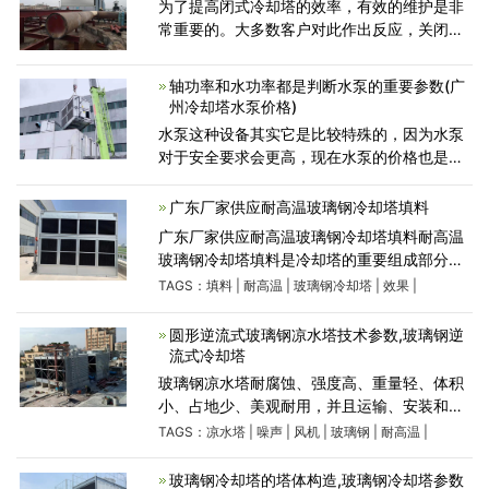
为了提高闭式冷却塔的效率，有效的维护是非
常重要的。大多数客户对此作出反应，关闭冷
却塔使用一段时间是常见的，冷却效率和运行
速度与首次购买和使用时相差很大。为何会有
轴功率和水功率都是判断水泵的重要参数(广
这样的分别呢?根
州冷却塔水泵价格)
水泵这种设备其实它是比较特殊的，因为水泵
对于安全要求会更高，现在水泵的价格也是各
不相同，便宜一些的几十块钱都有，贵一些的
几千块钱，甚至几万元的都有，我们购买水泵
广东厂家供应耐高温玻璃钢冷却塔填料
的时候不要只看它的价格
广东厂家供应耐高温玻璃钢冷却塔填料耐高温
玻璃钢冷却塔填料是冷却塔的重要组成部分，
其质量和效果在很大程度上决定了冷却塔的冷
TAGS：
填料
|
耐高温
|
玻璃钢冷却塔
|
效果
|
却能力。经调查，耐高温玻璃钢冷却塔填料的
冷却效果可达到
圆形逆流式玻璃钢凉水塔技术参数,玻璃钢逆
流式冷却塔
玻璃钢凉水塔耐腐蚀、强度高、重量轻、体积
小、占地少、美观耐用，并且运输、安装和维
修都较方便。因而被广 泛应用于国民经济各部
TAGS：
凉水塔
|
噪声
|
风机
|
玻璃钢
|
耐高温
|
门，对空调、制冷、空压站、加热炉及冷凝工
艺等冷却水循
玻璃钢冷却塔的塔体构造,玻璃钢冷却塔参数