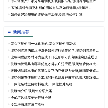
…
冷却塔生产厂家分享电动机安装前的准备,佛山冷却塔生产厂
家…
“S”波填料作填充材料的测试方法及如何选择,s波填料…
如何做好冷却塔的维护保养工作,冷却塔如何计算
新闻推荐
怎么正确使用一体化泵站,怎么正确使用新锅
玻璃钢管道的试压冲洗是如何进行操作的？,玻璃钢管道价格
表…
玻璃钢脱硫塔对环境造成了什么影响?,玻璃钢缠绕脱硫塔价
格…
玻璃钢管道具有哪些优点才得以广泛应用,玻璃钢管价格大概
多少钱…
玻璃钢储罐本身的优势以及它的存储能力介绍,玻璃钢储罐厂
家联系方式及…
玻璃钢罐在使用时会出现的问题以及解决方案,玻璃钢罐图
片…
一体化泵站主要材料组成,一体化提升泵站
玻璃钢介绍,玻璃钢介绍文案
冷却塔风机需要进行维护吗
冷却塔清洗方法与流程