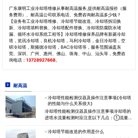
广东康明工业冷却塔维修从事耐高温服务,提供耐高温报价（服
务费用）、耐高温公司联系电话、免费咨询耐高温多少钱？
【业务有工业冷却塔维修、冷却塔节能改造、冷却塔拆旧换
新、冷却塔填料替换、冷却塔配件替换、冷却塔防腐防水堵
漏、循环水冷却系统工程等】冷却塔维修保养品牌有新菱冷却
塔，览讯冷却塔，良机冷却塔，马利冷却塔，金日冷却塔，空
研冷却塔，斯频德冷却塔，BAC冷却塔等，服务范围涵盖东
莞、深圳、广州、惠州、佛山、珠海、中山、汕头等，
免费咨
询电话：
13728927868
。
耐高温
冷却塔性能检测仪器及操作注意事项(冷却塔
的性能与什么关系很大)
冷却塔性能检测仪器及操作注意事项冷却塔的
进塔水流量检测时应注意以下几点：①流量测
量仪表宜采用电磁流量计、超声波流量计。通
常超声波流量计应设在距上游局部阻力构件10
冷却塔节能改造的作用是什么
倍管径，距下游