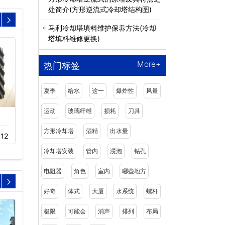
处简介(方形逆流式冷却塔结构图)
马利冷却塔填料维护保养方法(冷却
塔填料维修更换)
More+
热门标签
夏季
给水
这一
爆炸性
风量
运动
玻璃纤维
损耗
刀具
览讯冷却塔减速器
新菱冷却塔填料
方形冷却塔
酒精
出水量
12
11-23
351
11-22
481
冷却塔安装
管内
浸泡
钻孔
电阻器
角色
室内
哪些地方
好奇
体式
大厦
水系统
螺杆
极限
可能会
消声
排列
布局