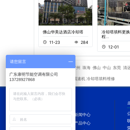
九医药股份有限公
佛山华美达酒店冷却塔
冷却塔填料更换
…
程…
11-23
284
1
385
12-01
请您留言
深圳
广州
珠海
佛山
中山
东莞
清
城市分站
广东康明节能空调有限公司
冷却塔减速机
冷却塔填料维修
友情链接
13728927868
网站导航
网站首页
新闻中心
冷却塔百科
产品中心