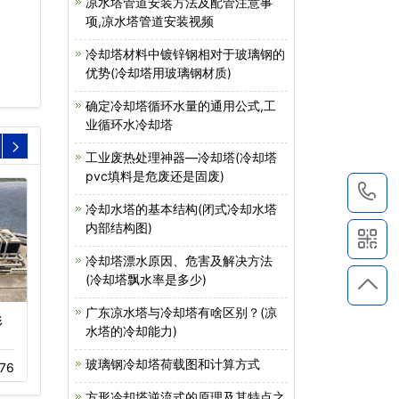
凉水塔管道安装方法及配管注意事
项,凉水塔管道安装视频
冷却塔材料中镀锌钢相对于玻璃钢的
优势(冷却塔用玻璃钢材质)
确定冷却塔循环水量的通用公式,工
业循环水冷却塔
工业废热处理神器—冷却塔(冷却塔
pvc填料是危废还是固废)
1
冷却水塔的基本结构(闭式冷却水塔
内部结构图)
冷却塔漂水原因、危害及解决方法
(冷却塔飘水率是多少)
广东凉水塔与冷却塔有啥区别？(凉
形
横流式冷却塔价格
闭式逆流冷却塔厂家价
水塔的冷却能力)
格…
11-16
341
玻璃钢冷却塔荷载图和计算方式
76
11-15
324
方形冷却塔逆流式的原理及其特点之