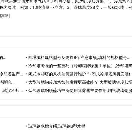
原理就是通过热水和冷气结合进行热交换，以达到冷却效果。1、冷却塔的
称为冷吨，例如：10吨流量=7立方。3、湿球温度28度，一般称水吨，例
耐高温
|
的…
圆塔填料规格型号及更换8个注意事项,填料的规格型号…
冷却塔降噪的一些技巧（冷却塔降噪施工单位）,冷却塔
冷却塔生产厂
程一般需要哪些…
闭式冷却塔的风机如何进行维护？(闭式冷却塔风机安装)
些影响…
大型玻璃钢冷却塔如何发挥更高效能？,大型玻璃钢冷却
,武汉冷却塔
标准…
烟气玻璃钢脱硫塔中所使用除雾器主要作用,烟气玻璃钢
图片…
玻璃钢水槽介绍,玻璃钢u型水槽