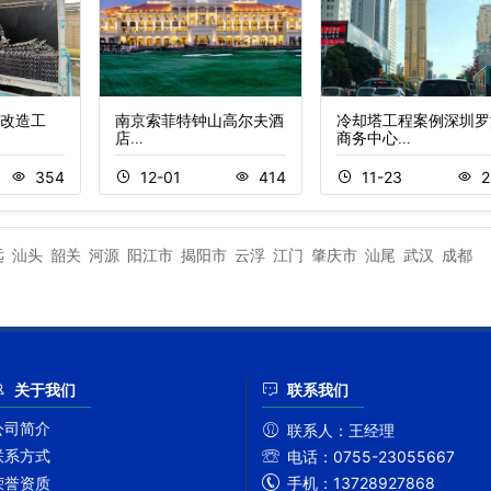
改造工
南京索菲特钟山高尔夫酒
冷却塔工程案例深圳罗
店…
商务中心…
354
12-01
414
11-23
2
远
汕头
韶关
河源
阳江市
揭阳市
云浮
江门
肇庆市
汕尾
武汉
成都
关于我们
联系我们
公司简介
联系人：
王经理
联系方式
电话：
0755-23055667
手机：
13728927868
荣誉资质