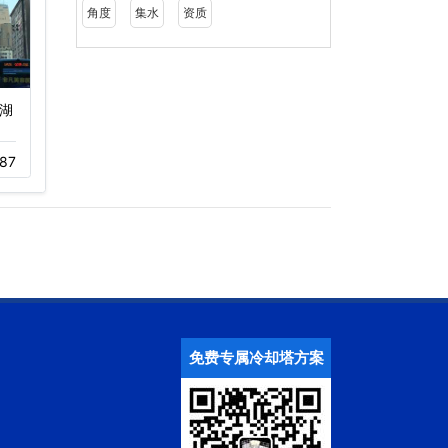
角度
集水
资质
湖
南山海岸城购物广场冷却
冷却塔工程案例富士康精
塔维修项…
密零部件…
87
11-23
311
11-23
355
免费专属冷却塔方案