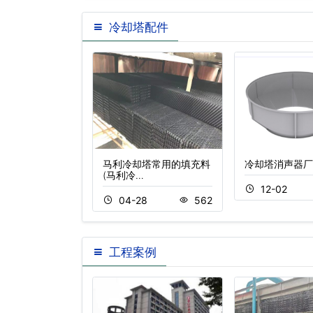
冷却塔配件
水泵
马利冷却塔常用的填充料
冷却塔消声器厂
(马利冷…
2
419
12-02
04-28
562
工程案例