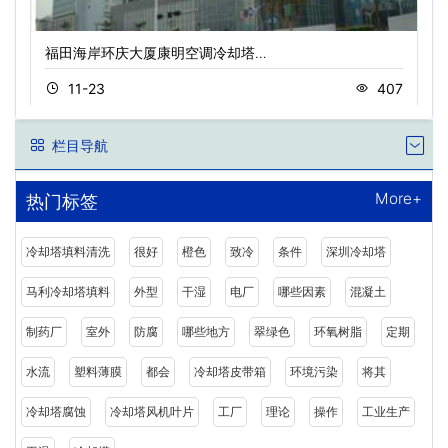
福田海岸环庆大厦康明空调冷却塔…
11-23
407
栏目导航
More+
热门标签
冷却塔填料清洗
很好
橙色
致冷
条件
深圳冷却塔
马利冷却塔填料
外型
干湿
电厂
哪些因素
混凝土
制药厂
室外
防腐
哪些地方
翠绿色
环氧树脂
定期
水流
塑料薄膜
都会
冷却塔皮带箱
环境污染
将其
冷却塔腐蚀
冷却塔风机叶片
工厂
理论
操作
工业生产