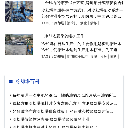
开展清理和维护保养
冷却塔的维护保养方式(冷却塔开式维护保养)
冷却塔的维护保养方式1、对冷却塔传动系统一
部分润滑脂型号选择，现阶段，中国90%以上
的冷却塔生产厂家沒有对冷却塔的润化明确提
TAGS：
冷却塔
|
润滑脂
|
润化
|
损坏
|
出指导，仅仅简单的表明“加润滑脂”“加润滑油
脂”这类的表
冷却塔夏季的维护工作
冷却塔在日常生产中的主要作用是实现循环水
冷却，使循环水达到生产用水标准。为了避免
夏季冷却塔的水温差和酸雨腐蚀，冷却塔夏季
TAGS：
冷却塔
|
封闭式冷却塔
|
喷嘴
|
损坏
|
填料
|
的维护工作要牢记。 1、注意夏季关闭冷却
塔补水：夏季气
冷却塔百科
每年清理一次主池的90%、辅助池的75%以及第三池的所有
硬表,每年清理一…
选择方形冷却塔填料时应考虑哪几方面,方形冷却塔安装示意
图…
如何减少广东冷却塔噪音排放？,如何减少技能冷却时间…
冷却塔节能技改办法,冷却塔节能改造的企业
冷却塔电机电流过大的原因,冷却塔风机电机型号