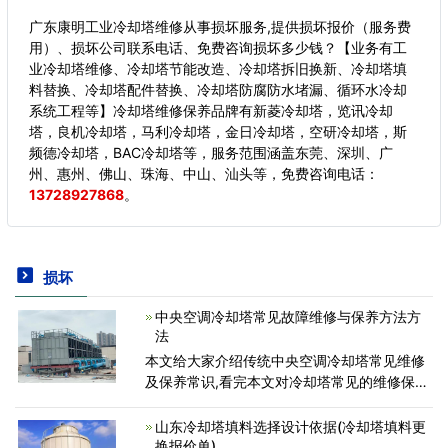
广东康明工业冷却塔维修从事损坏服务,提供损坏报价（服务费
用）、损坏公司联系电话、免费咨询损坏多少钱？【业务有工
业冷却塔维修、冷却塔节能改造、冷却塔拆旧换新、冷却塔填
料替换、冷却塔配件替换、冷却塔防腐防水堵漏、循环水冷却
系统工程等】冷却塔维修保养品牌有新菱冷却塔，览讯冷却
塔，良机冷却塔，马利冷却塔，金日冷却塔，空研冷却塔，斯
频德冷却塔，BAC冷却塔等，服务范围涵盖东莞、深圳、广
州、惠州、佛山、珠海、中山、汕头等，
免费咨询电话：
13728927868
。
损坏
中央空调冷却塔常见故障维修与保养方法方
法
本文给大家介绍传统中央空调冷却塔常见维修
及保养常识,看完本文对冷却塔常见的维修保养
肯定会有自己的新认识，冷却塔中央空调运转
维修保养必须具备一定的专业知识，因此在找
山东冷却塔填料选择设计依据(冷却塔填料更
中央空调维修
换报价单)