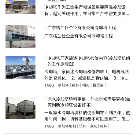
冷却塔作为工业生产领域最重要降温冷却设
备，起到关键作用，在日常生产中需要质量过
硬的冷却塔可以降低企业生产成本及提高生产
效率。冷却塔在工业生产中使用不当，就会造
广东格兰仕企业有限公司冷却塔工程
成设备散热不及时，生
广东格兰仕企业有限公司冷却塔工程
冷却塔厂家简述冷却塔检修内容(冷却塔机组
的工作原理图)
冷却塔厂家简述冷却塔检修内容 1、电机线路
的是否老化。 2、减速机是否缺油。 3、冷却
塔喷头、布水器是否损坏。 4、填料是否堵
TAGS：
冷却塔
|
损坏
|
明火
|
最重要
|
塞、损坏。 5、塔体框架紧固件和螺丝是否松
动。 最后强
凉水冷却塔填料更换：什么时候需要更换(如
何判断冷却塔设备好坏)
一般凉水冷却塔填料的使用期在五到八年，使
用时间一到，填料基础都不可以应用了。但填
料在具体的应用全过程中，会出現提早损坏的
TAGS：
冷却塔填料
|
填料
|
凉水
|
损坏
|
状况。当填料出現损坏时，大家一般都是会先