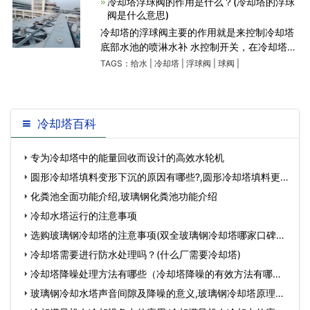
冷却塔浮球阀的作用是什么？(冷却塔的浮球
阀是什么意思)
冷却塔的浮球阀主要的作用就是来控制冷却塔
底部水池的喷淋水补 水控制开关，在冷却塔水
池当中的水少的时候呢，浮球阀低于水位线，
TAGS：
给水
|
冷却塔
|
浮球阀
|
球阀
|
就会自动弹开开关进行给水，在给水完成后，
水位升高，浮球阀的水
冷却塔百科
专为冷却塔中的能量回收而设计的高效水轮机
圆形冷却塔填料变形下沉的原因有哪些?,圆形冷却塔填料更
换视频…
化粪池全面功能介绍,玻璃钢化粪池功能介绍
冷却水塔运行的注意事项
选购玻璃钢冷却塔的注意事项(双全玻璃钢冷却塔哪家口碑好)
…
冷却塔需要进行防水处理吗？(什么厂需要冷却塔)
冷却塔降噪处理方法有哪些（冷却塔降噪的有效方法有哪
些）,冷却塔噪声…
玻璃钢冷却水塔声音间隙及降噪的意义,玻璃钢冷却塔原理…