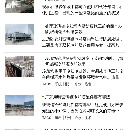
现在在很多领域中都可在使用闭式冷却塔，在
使用过程中出现的一些问题比如漂水的状况。
尽管正常情况下闭式冷却塔的漂水量应当是很
少，可是某些缘故也会导致闭式冷却塔出现十
处理玻璃钢冷却塔内壁防腐施工前的四个步
分严重的漂水状
骤,玻璃钢冷却塔参数
之所以要对玻璃钢冷却塔内壁进行防腐处理，
主要是为了延长冷却塔的使用寿命，提高其应
对各类酸碱物质的能力的。在防腐施工前，我
们需要对玻璃钢冷却塔的内壁做如下处理：处
冷却塔管理提高能源效率（节约水和电）,如
理玻璃钢冷却塔内壁
何提高冷却塔冷却效果
冷却塔将用于冷却冷却器、空调或其他工艺设
备的循环水的热量散发到环境空气中。热量通
过蒸发过程从冷却塔排放到环境中。因此，根
TAGS：
系统
|
排污
|
给水
|
蒸发
|
据设计，冷却塔使用大量的水。一、冷却塔水
损失概述冷却塔
广东康明玻璃钢冷却塔配件都有哪些
玻璃钢冷却塔配件都有哪些，这是使用方应该
知道的小知识，因为在冷却塔长久的寿命中，
必不可少地会遇到填料更换和其他配件维修方
TAGS：
填料
|
配件
|
给水
|
技术
|
面的事情。当您了解玻璃钢冷却塔配件都有哪
些，那么做起事来就