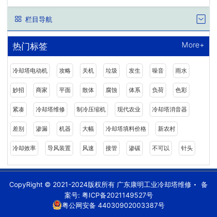
栏目导航
More+
热门标签
冷却塔电动机
攻略
关机
垃圾
发生
噪音
雨水
妙招
商家
平面
散体
腐蚀
体系
负荷
色彩
紧凑
冷却塔维修
制冷压缩机
现代农业
冷却塔消音器
差别
渗漏
机器
大幅
冷却塔填料价格
新农村
冷却效率
导风装置
风速
接管
渗碳
不可以
针头
CopyRight © 2021-2024版权所有 广东康明工业冷却塔维修
备
案号:
粤ICP备2021149527号
粤公网安备 44030902003387号