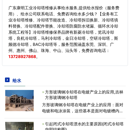
广东康明工业冷却塔维修从事给水服务,提供给水报价（服务费
用）、给水公司联系电话、免费咨询给水多少钱？【业务有工
业冷却塔维修、冷却塔节能改造、冷却塔拆旧换新、冷却塔填
料替换、冷却塔配件替换、冷却塔防腐防水堵漏、循环水冷却
系统工程等】冷却塔维修保养品牌有新菱冷却塔，览讯冷却
塔，良机冷却塔，马利冷却塔，金日冷却塔，空研冷却塔，斯
频德冷却塔，BAC冷却塔等，服务范围涵盖东莞、深圳、广
州、惠州、佛山、珠海、中山、汕头等，
免费咨询电话：
13728927868
。
给水
方形玻璃钢冷却塔在电镀产业上的应用,吉林
方形玻璃钢冷却塔
方形玻璃钢冷却塔在电镀产业上的应用：面对
电镀和电泳涂装，这些基本是面对电镀槽内的
电镀液来进行冷却。那么怎么样来选择冷却塔
以及冷水机?一般冷却的方式分为②种，直接
引起闭式冷却塔漂水的主要原因(闭式冷却塔
冷却方式以及间接
内部结构图)