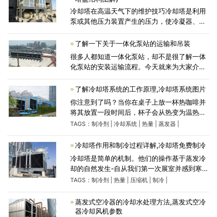
冷却塔在高温天气下的维护技巧冷却塔是利用
泵或其他压力装置产生的压力，使冷凝器、吸
收器或工艺设备产生的高温水。进入冷却塔
后，回水通过安装在塔顶部和风道上部的压力
了解一下关于一体化泵站的运输和吊装
旋流喷嘴装置，形成
很多人都知道一体化泵站，却不是很了解一体
化泵站的安装运输流程。今天就来为大家介绍
一下。泵站的运输水平放置，且固定在运输底
座上。在运输过程中，起吊工作在吊板之间进
了解冷却塔系统的工作原理,冷却塔系统图片
行。在安装和起吊
你注意到了吗？当你在桌子上放一杯热咖啡并
将其放置一段时间后，杯子会从热变为温热，
有时会变冷。你有没有想过，热量去了哪里？
TAGS：
制冷剂
|
冷却系统
|
热量
|
蒸发器
|
因为咖啡杯中的热量被替换为室温，其中杯子
和桌面温度起到使热量消
冷却塔作用和制冷过程详解,冷却塔免费制冷
冷却塔是简单的机制。他们的操作基于蒸发冷
却的自然发生-自从我们第一次展室并感到寒冷
以来，我们大多数人每天都在经历这种事情。
TAGS：
制冷剂
|
热量
|
压缩机
|
制冷
|
但是，尽管冷却塔作用和机制很简单，即通过
蒸发带走热量，对&
蒸发式空冷器的冷却水处理方法,蒸发式空冷
器冷却风机参数