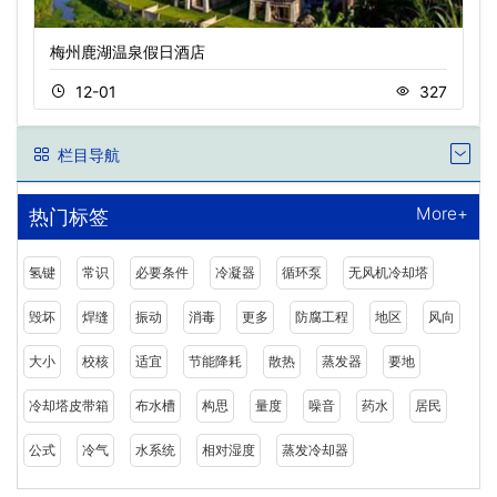
梅州鹿湖温泉假日酒店
12-01
327
栏目导航
More+
热门标签
氢键
常识
必要条件
冷凝器
循环泵
无风机冷却塔
毁坏
焊缝
振动
消毒
更多
防腐工程
地区
风向
大小
校核
适宜
节能降耗
散热
蒸发器
要地
冷却塔皮带箱
布水槽
构思
量度
噪音
药水
居民
公式
冷气
水系统
相对湿度
蒸发冷却器