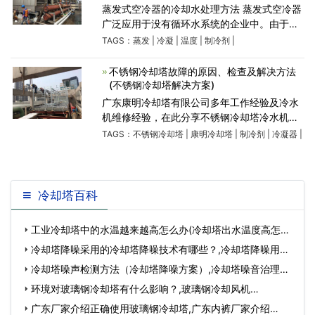
蒸发式空冷器的冷却水处理方法 蒸发式空冷器
广泛应用于没有循环水系统的企业中。由于蒸
发式空冷器靠喷淋的水分蒸发来冷凝制冷剂，
TAGS：
蒸发
|
冷凝
|
温度
|
制冷剂
|
所以蒸发冷并不省水，其冷凝制冷剂所需要的
蒸发的水分跟
不锈钢冷却塔故障的原因、检查及解决方法
(不锈钢冷却塔解决方案)
广东康明冷却塔有限公司多年工作经验及冷水
机维修经验，在此分享不锈钢冷却塔冷水机组
在运行中常见的问题，故障的原因、检查及解
TAGS：
不锈钢冷却塔
|
康明冷却塔
|
制冷剂
|
冷凝器
|
决方法，以供大家参考。 (一)、不锈钢冷却塔
冷水机组排气压
冷却塔百科
工业冷却塔中的水温越来越高怎么办(冷却塔出水温度高怎么
办)…
冷却塔降噪采用的冷却塔降噪技术有哪些？,冷却塔降噪用到
的仪器…
冷却塔噪声检测方法（冷却塔降噪方案）,冷却塔噪音治理工
程…
环境对玻璃钢冷却塔有什么影响？,玻璃钢冷却风机…
广东厂家介绍正确使用玻璃钢冷却塔,广东内裤厂家介绍…