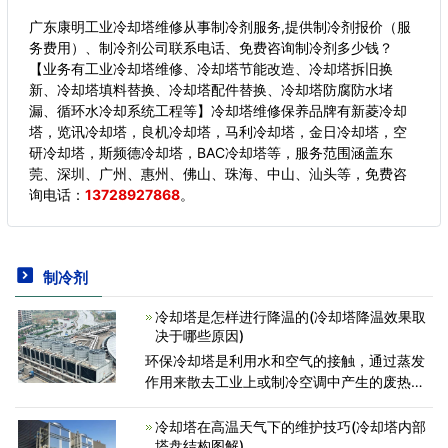
广东康明工业冷却塔维修从事制冷剂服务,提供制冷剂报价（服
务费用）、制冷剂公司联系电话、免费咨询制冷剂多少钱？
【业务有工业冷却塔维修、冷却塔节能改造、冷却塔拆旧换
新、冷却塔填料替换、冷却塔配件替换、冷却塔防腐防水堵
漏、循环水冷却系统工程等】冷却塔维修保养品牌有新菱冷却
塔，览讯冷却塔，良机冷却塔，马利冷却塔，金日冷却塔，空
研冷却塔，斯频德冷却塔，BAC冷却塔等，服务范围涵盖东
莞、深圳、广州、惠州、佛山、珠海、中山、汕头等，
免费咨
询电话：
13728927868
。
制冷剂
冷却塔是怎样进行降温的(冷却塔降温效果取
决于哪些原因)
环保冷却塔是利用水和空气的接触，通过蒸发
作用来散去工业上或制冷空调中产生的废热的
一种设备。干燥(低焓值)的空气经过风机的抽
动后，自进风网处进入冷却塔内；饱和蒸汽分
冷却塔在高温天气下的维护技巧(冷却塔内部
压力大的高温水分
塔盘结构图解)