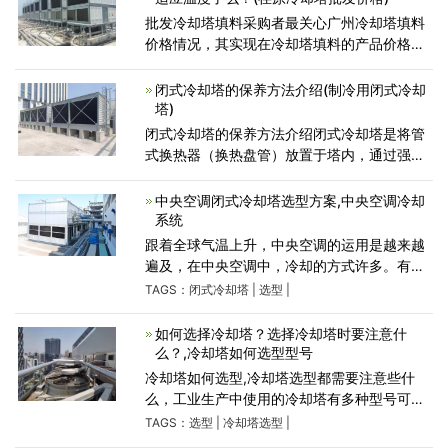
批发冷却塔填料采购者最关心广州冷却塔填料
价格情况，其实现在冷却塔填料的产品价格区
别比较大，一般来说都是10立方起批的，在购
买之前先去看一下厂家的起订量，因为如果购
闭式冷却塔的保养方法介绍(制冷用闭式冷却
买太少的话，厂家可能
塔)
闭式冷却塔的保养方法介绍闭式冷却塔是将管
式换热器（换热盘管）放置于塔内，通过强制
通风、喷淋水与循环水的热交换保证降温效
果。其密闭式循环特点，能够保证耗水量极
中央空调闭式冷却塔选型方案,中央空调冷却
少，水质不受污染，好的保证
系统
跟着全球气温上升，中央空调的运用是越来越
遍及，在中央空调中，冷却的方式许多。有用
空气来冷却的，叫空冷；有用水来冷却的，叫
TAGS：
闭式冷却塔
|
选型
|
水冷。下面将给我们详细解说中央空调闭式冷
却塔选型方案。
如何选择冷却塔？选择冷却塔时要注意什
么？,冷却塔如何选型型号
冷却塔如何选型,冷却塔选型都需要注意些什
么，工业生产中使用的冷却塔有多种型号可供
选择，在选择时要综合考虑性能参数等方面，
TAGS：
选型
|
冷却塔选型
|
冷却塔选择的参数主要是需要冷却的设备类型.