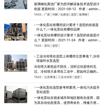
玻璃钢化粪池厂家为您详解设备技术选型设计
依据 更新时间：2021-08-12 作者：admin
人气：736 描述： 面对五颜六色、形态各异的
TAGS：
厂家
|
详解
|
化粪池
|
选型
|
玻璃钢
|
玻璃钢化粪池我们该怎么选型呢？的确、不是
一个专业相
一体化泵站有哪些设计要求？选型的依据是
什么？,一体化泵站有哪些品牌
一体化泵站有哪些设计要求？选型的依据是什
么？ 更新时间：2021-11-24 作者：admin
人气：176 一体化泵站有着诸多的优点，包括
TAGS：
泵站
|
选型
|
体积小、防渗漏、防腐蚀、效率高、智能化
等。与传统泵站相
工业冷却塔在选型上有哪些注意事项？,冷却
塔循环水泵选型
冷却塔大家想必不陌生，没听过但是绝对见
过。冷却塔大多用在工业中，那如何正确的选
型合适的工业冷却塔呢？黄河小编带大家去看
TAGS：
注意事项
|
工业冷却塔
|
选型
|
看！ 1.工业型冷却塔的塔体结构材料要稳定.经
久耐用.耐腐蚀.组装
一体化泵站选型参考和要求,一体化污水提升
泵站选型
一体化泵站在很多城市和地区都有在使用，因
为其自动化程度高，使用寿命长，维修方便所