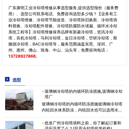
广东康明工业冷却塔维修从事选型服务,提供选型报价（服务费
用）、选型公司联系电话、免费咨询选型多少钱？【业务有工
业冷却塔维修、冷却塔节能改造、冷却塔拆旧换新、冷却塔填
料替换、冷却塔配件替换、冷却塔防腐防水堵漏、循环水冷却
系统工程等】冷却塔维修保养品牌有新菱冷却塔，览讯冷却
塔，良机冷却塔，马利冷却塔，金日冷却塔，空研冷却塔，斯
频德冷却塔，BAC冷却塔等，服务范围涵盖东莞、深圳、广
州、惠州、佛山、珠海、中山、汕头等，
免费咨询电话：
13728927868
。
选型
玻璃钢冷却塔的内循环防冻措施,玻璃钢冷却
塔厂
玻璃钢冷却塔的内循环防冻措施玻璃钢冷却塔
内轮回水体系防冻，内轮回水也可以选用水加
热，可是咱们惊颤硅石在水中加入乙二醇溶液
来继续防冻保护。循化水加热消费比照大，可
批发广州冷却塔填料之前，你了解起订量和
是跟着结冰塔建造
适应温度了么？(荏原冷却塔批发价格)