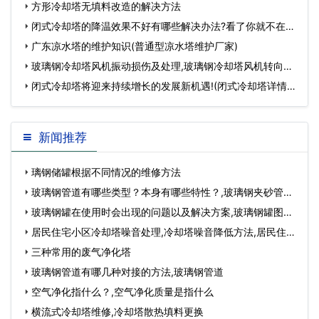
方形冷却塔无填料改造的解决方法
闭式冷却塔的降温效果不好有哪些解决办法?看了你就不在烦
恼!(冷却塔阀…
广东凉水塔的维护知识(普通型凉水塔维护厂家)
玻璃钢冷却塔风机振动损伤及处理,玻璃钢冷却塔风机转向…
闭式冷却塔将迎来持续增长的发展新机遇!(闭式冷却塔详情)
…
新闻推荐
璃钢储罐根据不同情况的维修方法
玻璃钢管道有哪些类型？本身有哪些特性？,玻璃钢夹砂管
道…
玻璃钢罐在使用时会出现的问题以及解决方案,玻璃钢罐图
片…
居民住宅小区冷却塔噪音处理,冷却塔噪音降低方法,居民住宅
小区装修时…
三种常用的废气净化塔
玻璃钢管道有哪几种对接的方法,玻璃钢管道
空气净化指什么？,空气净化质量是指什么
横流式冷却塔维修,冷却塔散热填料更换