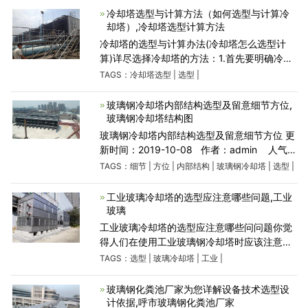
冷却量.进水温度
冷却塔选型与计算方法（如何选型与计算冷
却塔）,冷却塔选型计算方法
冷却塔的选型与计算办法(冷却塔怎么选型计
算)详尽选择冷却塔的方法：1.首先要明确冷却
塔的入水环境温度，便于选择规范冷却塔的常
TAGS：
冷却塔选型
|
选型
|
压冷却塔或持续高温冷却塔。2.依据当场状况
对环境噪声的标
玻璃钢冷却塔内部结构选型及留意细节方位,
玻璃钢冷却塔结构图
玻璃钢冷却塔内部结构选型及留意细节方位 更
新时间：2019-10-08 作者：admin 人气：
329 玻璃钢冷却塔工作能力是玻璃钢冷却塔品
TAGS：
细节
|
方位
|
内部结构
|
玻璃钢冷却塔
|
选型
|
质的核心。玻璃钢冷却塔中关键组成构件—洒
水填充
工业玻璃冷却塔的选型应注意哪些问题,工业
玻璃
工业玻璃冷却塔的选型应注意哪些问问题你觉
得人们在使用工业玻璃钢冷却塔时应该注意什
么？然后跟随员工学习。坚持不懈购置工业生
TAGS：
选型
|
玻璃冷却塔
|
工业
|
产圆形冷却塔尽量明确温度，接着采用基础冷
却塔、中温冷却
玻璃钢化粪池厂家为您详解设备技术选型设
计依据,呼市玻璃钢化粪池厂家