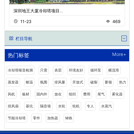
深圳地王大厦冷却塔项目…
11-23
469
栏目导航
More+
热门标签
冷却塔噪音检测
只需
表层
环境友好
循环泵
横流塔
蒸发器
耐温
氛围
排风量
开放式
破裂
要领
热力
风机
板材
国内外
放在
组织
费用
尾气
雾化器
排风扇
基坑
隔音墙
水轮
轮机
专人
水蒸汽
节能冷却塔
零件
加热器
铸铁