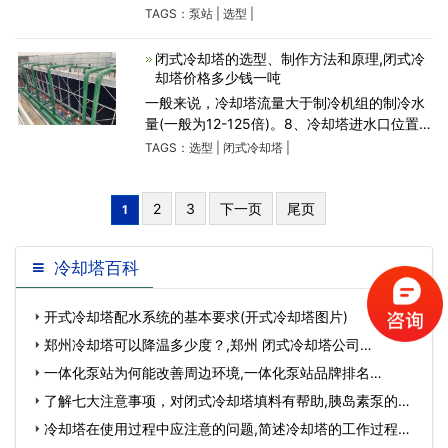
以很多人都喜欢。今天给大家聊聊一体化泵站
TAGS：
泵站
|
选型
|
该如何选型和选型的要求有哪些： 一体化泵站
选型参考 采用整体
闭式冷却塔的选型、制作方法和原理,闭式冷
却塔价格多少钱一吨
一般来说，冷却塔流量大于制冷机组的制冷水
量(一般为12-125倍)。8、冷却塔进水口位置可
达90%°、180°、270°转动。冷却塔的成本增
TAGS：
选型
|
闭式冷却塔
|
加了3%左右。冷却塔安装、运输、维护环节不
得使用电、
2
3
下一页
尾页
1
冷却塔百科
开式冷却塔配水系统的基本要求(开式冷却塔图片)
郑州冷却塔可以降温多少度？,郑州 闭式冷却塔公司…
一体化泵站为何能改善周边环境,一体化泵站品牌排名…
了解七大注意事项，对闭式冷却塔填料有帮助,胰岛素泵的七
大注意事项…
冷却塔在使用过程中应注意的问题,简述冷却塔的工作过程…