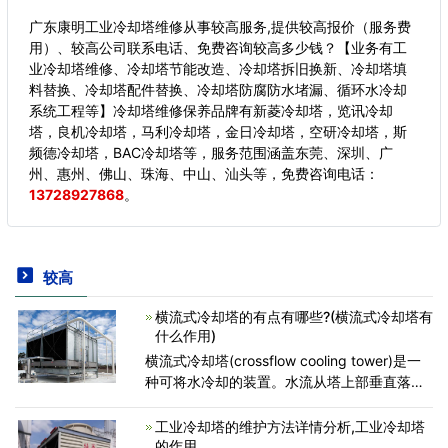
广东康明工业冷却塔维修从事较高服务,提供较高报价（服务费
用）、较高公司联系电话、免费咨询较高多少钱？【业务有工
业冷却塔维修、冷却塔节能改造、冷却塔拆旧换新、冷却塔填
料替换、冷却塔配件替换、冷却塔防腐防水堵漏、循环水冷却
系统工程等】冷却塔维修保养品牌有新菱冷却塔，览讯冷却
塔，良机冷却塔，马利冷却塔，金日冷却塔，空研冷却塔，斯
频德冷却塔，BAC冷却塔等，服务范围涵盖东莞、深圳、广
州、惠州、佛山、珠海、中山、汕头等，
免费咨询电话：
13728927868
。
较高
横流式冷却塔的有点有哪些?(横流式冷却塔有
什么作用)
横流式冷却塔(crossflow cooling tower)是一
种可将水冷却的装置。水流从塔上部垂直落
下，空气水平流动通过淋水填料，气流与水流
正交的冷却塔。按冷却水的水质分为：开式塔
工业冷却塔的维护方法详情分析,工业冷却塔
和闭式塔。按噪声
的作用