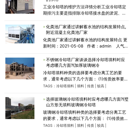
工业冷却塔的维护方法详情分析工业冷却塔定
期排污主要是指排除冷却塔接水盘的淤泥、苔
藓以及腐蚀产物，减轻接水盘的自身重量，防
止堵塞回水管道，降低循环水秽浊率，强化冷
化粪池厂家通过讲解蓄水池的结构发展特点,
却塔制冷效果。 对
附近混凝土化粪池厂家
化粪池厂家通过讲解蓄水池的结构发展特点 更
新时间：2021-05-08 作者：admin 人气：
631 化粪池制造商解释的结构特点： 1.打开圆
形开放储储层单元主体的两个部分和池的底壁
不锈钢冷却塔厂家谈谈选择冷却塔填料时应
构成。玻
考虑哪几方面?(加厚玻璃钢冷
冷却塔填料种类的选择要考虑分离工艺的要
求，通常考虑以下几个方面： (1)传质效率要高
一般而言，规整填料的传质效率高于散装填
TAGS：
冷却塔填料
|
填料
|
传质
|
较高
|
料。 (2)通量要大 在保证具有较高传质效率的
前提下，应选择具有
选择玻璃钢冷却塔填料时应考虑哪几方面?(璧
山方形无填料玻璃钢冷却塔
玻璃钢冷却塔填料种类的选择要考虑分离工艺
的要求，通常考虑以下几个方面： (1)传质效率
要高 一般而言，规整填料的传质效率高于散装
TAGS：
冷却塔填料
|
填料
|
传质
|
较高
|
填料。 (2)通量要大 在保证具有较高传质效率