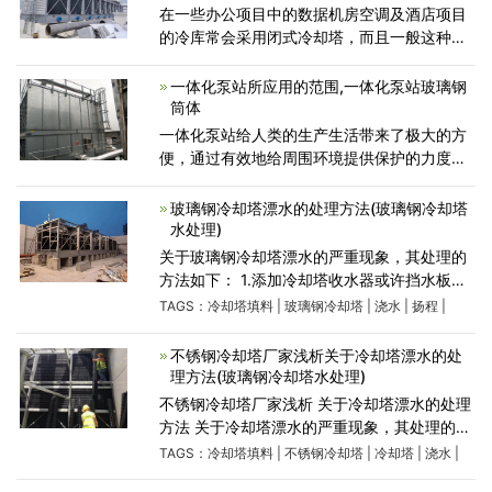
在一些办公项目中的数据机房空调及酒店项目
的冷库常会采用闭式冷却塔，而且一般这种冷
却塔需要常年运行，所以在冬季运行时要考虑
防冻措施，而对于不用的冷却塔可以排净排
一体化泵站所应用的范围,一体化泵站玻璃钢
空。 闭式冷却塔的
筒体
一体化泵站给人类的生产生活带来了极大的方
便，通过有效地给周围环境提供保护的力度这
样一个过程，从而真正体现出了泵站的实用价
值，发挥了重要的作用。 一体化预制泵站应用
玻璃钢冷却塔漂水的处理方法(玻璃钢冷却塔
范围： 1、生活小
水处理)
关于玻璃钢冷却塔漂水的严重现象，其处理的
方法如下： 1.添加冷却塔收水器或许挡水板，
能够有用的控制水分子的丢失。 2.调节风机叶
TAGS：
冷却塔填料
|
玻璃钢冷却塔
|
浇水
|
扬程
|
片视点，削减风量，正常叶片视点为8-
10mm， 3.减小水泵扬程，冷却
不锈钢冷却塔厂家浅析关于冷却塔漂水的处
理方法(玻璃钢冷却塔水处理)
不锈钢冷却塔厂家浅析 关于冷却塔漂水的处理
方法 关于冷却塔漂水的严重现象，其处理的方
法如下： 1.添加冷却塔收水器或许挡水板，能
TAGS：
冷却塔填料
|
不锈钢冷却塔
|
冷却塔
|
浇水
|
够有用的控制水分子的丢失。 2.调节风机叶片