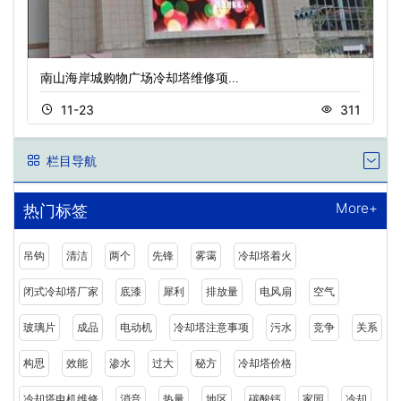
南山海岸城购物广场冷却塔维修项…
11-23
311
栏目导航
More+
热门标签
吊钩
清洁
两个
先锋
雾霭
冷却塔着火
闭式冷却塔厂家
底漆
犀利
排放量
电风扇
空气
玻璃片
成品
电动机
冷却塔注意事项
污水
竞争
关系
构思
效能
渗水
过大
秘方
冷却塔价格
冷却塔电机维修
消音
热量
地区
碳酸钙
家园
冷却