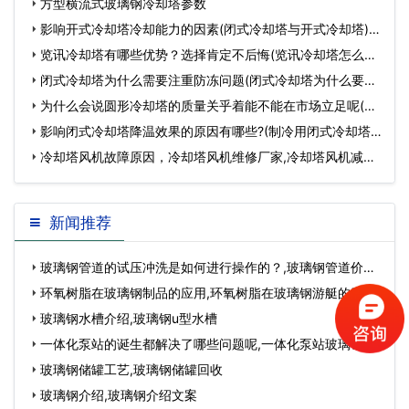
方型横流式玻璃钢冷却塔参数
影响开式冷却塔冷却能力的因素(闭式冷却塔与开式冷却塔)…
览讯冷却塔有哪些优势？选择肯定不后悔(览讯冷却塔怎么样)
…
闭式冷却塔为什么需要注重防冻问题(闭式冷却塔为什么要机
心)…
为什么会说圆形冷却塔的质量关乎着能不能在市场立足呢(为
什么说地球是…
影响闭式冷却塔降温效果的原因有哪些?(制冷用闭式冷却塔)
…
冷却塔风机故障原因，冷却塔风机维修厂家,冷却塔风机减速
机…
新闻推荐
玻璃钢管道的试压冲洗是如何进行操作的？,玻璃钢管道价格
表…
环氧树脂在玻璃钢制品的应用,环氧树脂在玻璃钢游艇的应用
领域…
玻璃钢水槽介绍,玻璃钢u型水槽
一体化泵站的诞生都解决了哪些问题呢,一体化泵站玻璃钢筒
体…
玻璃钢储罐工艺,玻璃钢储罐回收
玻璃钢介绍,玻璃钢介绍文案