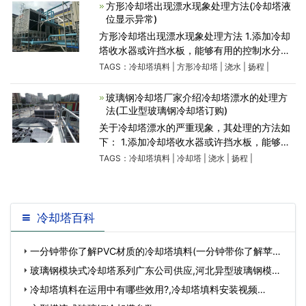
视点，削减风量
方形冷却塔出现漂水现象处理方法(冷却塔液
位显示异常)
方形冷却塔出现漂水现象处理方法 1.添加冷却
塔收水器或许挡水板，能够有用的控制水分子
的丢失。 2.调节风机叶片视点，削减风量，正
TAGS：
冷却塔填料
|
方形冷却塔
|
浇水
|
扬程
|
常叶片视点为8-10mm， 3.减小水泵扬程，冷
却塔水泵应当选大流
玻璃钢冷却塔厂家介绍冷却塔漂水的处理方
法(工业型玻璃钢冷却塔订购)
关于冷却塔漂水的严重现象，其处理的方法如
下： 1.添加冷却塔收水器或许挡水板，能够有
用的控制水分子的丢失。 2.调节风机叶片视
TAGS：
冷却塔填料
|
冷却塔
|
浇水
|
扬程
|
点，削减风量，正常叶片视点为8-10mm， 3.
减小水泵扬程，冷却塔水泵
冷却塔百科
一分钟带你了解PVC材质的冷却塔填料(一分钟带你了解苹果
手机开不了机…
玻璃钢模块式冷却塔系列广东公司供应,河北异型玻璃钢模
块…
冷却塔填料在运用中有哪些效用?,冷却塔填料安装视频…