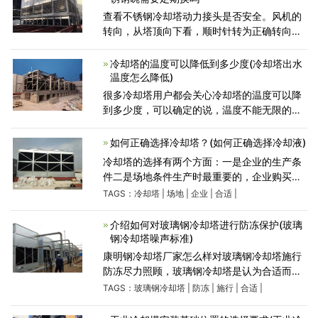
查看不锈钢冷却塔动力接头是否安全。风机的
转向，从塔顶向下看，顺时针转为正确转向。
不锈钢冷却塔风机发动时，为防止改变力过大
烧坏电机，需降压发动。待工作正常后，需求
冷却塔的温度可以降低到多少度(冷却塔出水
查看电机的电流、电压
温度怎么降低)
很多冷却塔用户都会关心冷却塔的温度可以降
到多少度，可以确定的说，温度不能无限的往
下降，低只能降到失球温度+3度，这是按照正
常情况来说明。那么什么是冷却塔的失球温度
如何正确选择冷却塔？(如何正确选择冷却液)
呢？ 湿球温度就是
冷却塔的选择有两个方面：一是企业的生产条
件二是场地条件生产时最重要的，企业购买冷
却塔也是为生产服务。如果用户不清楚如何选
TAGS：
冷却塔
|
场地
|
企业
|
合适
|
择合适的冷却塔，可提供生产信息，我们就能
为您选配出合适的冷
介绍如何对玻璃钢冷却塔进行防冻保护(玻璃
钢冷却塔噪声标准)
康明钢冷却塔厂家怎么样对玻璃钢冷却塔施行
防冻尽力照顾，玻璃钢冷却塔是认为合适而使
用水循环来和空气、喷淋水施行热交换，整个
TAGS：
玻璃钢冷却塔
|
防冻
|
施行
|
合适
|
儿系统认为合适而使用的是闭式的循圆环式，
对一直水质恶化和