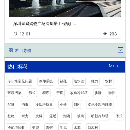
深圳皇庭购物广场冷却塔工程项目…
12-01
298
栏目导航
More+
热门标签
冷却塔常见问题
冷却系统
钻孔
给水管
推力
农村
环境污染
形式
程序
密度
改造冷却塔
步骤
特性
配额
消毒
冷却塔质量
小修
封闭
览讯冷却塔维修
杜绝
耐力
废料
逼近
潮流
玻璃
明新冷却塔
体式
冷却塔验收
类型
真假
生风
水源
新农村