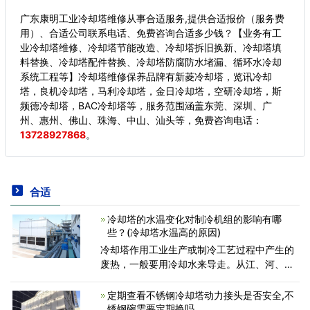
广东康明工业冷却塔维修从事合适服务,提供合适报价（服务费
用）、合适公司联系电话、免费咨询合适多少钱？【业务有工
业冷却塔维修、冷却塔节能改造、冷却塔拆旧换新、冷却塔填
料替换、冷却塔配件替换、冷却塔防腐防水堵漏、循环水冷却
系统工程等】冷却塔维修保养品牌有新菱冷却塔，览讯冷却
塔，良机冷却塔，马利冷却塔，金日冷却塔，空研冷却塔，斯
频德冷却塔，BAC冷却塔等，服务范围涵盖东莞、深圳、广
州、惠州、佛山、珠海、中山、汕头等，
免费咨询电话：
13728927868
。
合适
冷却塔的水温变化对制冷机组的影响有哪
些？(冷却塔水温高的原因)
冷却塔作用工业生产或制冷工艺过程中产生的
废热，一般要用冷却水来导走。从江、河、
湖、海等天然水体中吸取一定量的水作为冷却
水，冷却工艺设备吸取废热使水温升高，再排
定期查看不锈钢冷却塔动力接头是否安全,不
入江、河、湖、海，这
锈钢碗需要定期换吗