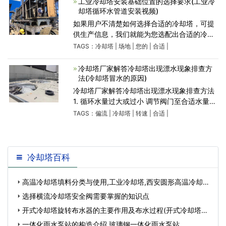
工业冷却塔安装基础位置的选择要求(工业冷
却塔循环水管道安装视频)
如果用户不清楚如何选择合适的冷却塔，可提
供生产信息，我们就能为您选配出合适的冷却
塔。或提供您的场地，我们可到现场看，也可
TAGS：
冷却塔
|
场地
|
您的
|
合适
|
根据您的要求寄送说明书，材料样本，设计方
案等过来。 其次是场地
冷却塔厂家解答冷却塔出现漂水现象排查方
法(冷却塔冒水的原因)
冷却塔厂家解答冷却塔出现漂水现象排查方法
1. 循环水量过大或过小 调节阀门至合适水量或
更换容量匹配的冷却塔 2. 通风量过大 降低风
TAGS：
偏流
|
冷却塔
|
转速
|
合适
|
机转速或调整风机叶片角度或更换合适风量的
风机 3
冷却塔百科
高温冷却塔填料分类与使用,工业冷却塔,西安圆形高温冷却塔
填料价格…
选择横流冷却塔安全阀需要掌握的知识点
开式冷却塔旋转布水器的主要作用及布水过程(开式冷却塔工
作原理示意图…
一体化雨水泵站的构造介绍,玻璃钢一体化雨水泵站…