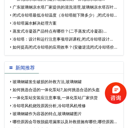
广东玻璃钢凉水塔厂家提供的清洗清理,玻璃钢凉水塔百叶
窗…
闭式冷却塔最低冷却温度（冷却塔能下降多少）,闭式冷却塔
最低冷量是多少…
冷却塔漏水解决处理方案
蒸发式冷凝器产品特点有哪些？(二手蒸发式冷凝器)…
冷却塔：设计和运行注意事项培训课程,闭式冷却塔设计…
如何提高闭式冷却塔的应用效率？(安徽逆流闭式冷却塔价格
高不高)…
新闻推荐
玻璃钢罐发生破损的补救方法,玻璃钢罐
如何挑选合适的一体化泵站?,如何挑选合适的头盔
一体化泵站安装应注意事项,一体化泵站厂家供货
冷却塔风机烧毁原因分析,冷却塔风机维修
玻璃钢罐作为容器的特点,玻璃钢罐图片
哪些原因会导致脱硫塔漏浆以及补救措施有哪些,哪些原因会