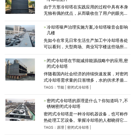
由于方形冷却塔在实践应用的过程中具有本身
无独有偶的优点，从而吸收住了用户的眼光。
那么，冷却塔生产厂家的方形冷却塔在应用中
都具有怎样的优点呢？ 1、方形冷却塔的构造
冷却塔噪声治理实施方案,冷却塔噪音会影响
是冷却介质采用
几楼
先如今在常见日常生活生产加工中冷却塔各处
可以看到，大型商场、商业写字楼这些场所常
见冷却塔都会有。冷却塔的大范围运用也导致
了不一样水平的噪音污染，冷却塔噪音源大对
闭式冷却塔在节能减排能源战略中的应用,密
住户的日常生活
闭式冷却塔
伴随着国内社会经济的持续快速发展，对密闭
式冷却塔需求量的日渐增多，水的供求矛盾更
为显著，再加之节约能源新政策和水资源管理
TAGS：
节能
|
密闭式冷却塔
|
新政策的贯彻落实，密闭式冷却塔做为节约用
水的重要机器设备，闭
密闭式冷却塔的原理是什么？你知道吗？,不
锈钢密闭式冷却塔
密闭式冷却塔是一种冷却机器设备，也可称作
热处理工艺设备。掌握冷却塔的人都晓得它的
原理是，利用塔内工业生产冷却水的用途，消
TAGS：
原理
|
密闭式冷却塔
|
化吸收工业化生产所造成的设备温度，触碰空