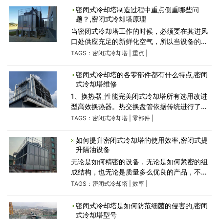
气后，把那些发热量散
密闭式冷却塔制造过程中重点侧重哪些问
题？,密闭式冷却塔原理
当密闭式冷却塔工作的时候，必须要在其进风
口处供应充足的新鲜化空气，所以当设备的位
置靠近墙壁或位于密闭空间时，必需采取相应
TAGS：
密闭式冷却塔
|
重点
|
措施，以确保排出的高温、饱和气体不会发作
转向而直接流到进风
密闭式冷却塔的各零部件都有什么特点,密闭
式冷却塔维修
1、换热器_性能完美闭式冷却塔所有选用改进
型高效换热器。热交换盘管依据传统进行了优
化，选用椭圆形断面，有效降低了空气侧阻
TAGS：
密闭式冷却塔
|
零部件
|
力，可适应更大淋浴水量的管间隔变小，因此
每单位体积的热交换管
如何提升密闭式冷却塔的使用效率,密闭式提
升隔油设备
无论是如何精密的设备，无论是如何紧密的组
成结构，也无论是质量多么优良的产品，不进
行一个正确、良好的保养和维护，都很难让设
TAGS：
密闭式冷却塔
|
效率
|
备进行更高效、更长寿的运转和工作。密闭式
冷却塔是众多**科学
密闭式冷却塔是如何防范细菌的侵害的,密闭
式冷却塔型号