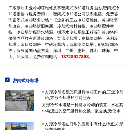
广东康明工业冷却塔维修从事密闭式冷却塔服务,提供密闭式冷
却塔报价（服务费用）、密闭式冷却塔公司联系电话、免费咨
询密闭式冷却塔多少钱？【业务有工业冷却塔维修、冷却塔节
能改造、冷却塔拆旧换新、冷却塔填料替换、冷却塔配件替
换、冷却塔防腐防水堵漏、循环水冷却系统工程等】冷却塔维
修保养品牌有新菱冷却塔，览讯冷却塔，良机冷却塔，马利冷
却塔，金日冷却塔，空研冷却塔，斯频德冷却塔，BAC冷却塔
等，服务范围涵盖东莞、深圳、广州、惠州、佛山、珠海、中
山、汕头等，
免费咨询电话：
13728927868
。
密闭式冷却塔
方形冷却塔是怎样进行冷却工作的,工业冷却
塔,方形冷却塔尺寸对照表
方形冷却水塔是一种将水冷却的装置，水在其
中与流过的空气进行热交换、质交换,致使水温
下降；它广泛应用于空调循环水系统和工业用
循环水系统中。在一定水处理情况下，冷却效
方形冷却塔在日常的应用中有什么特点,方形
果是方形冷却塔
冷却塔图片