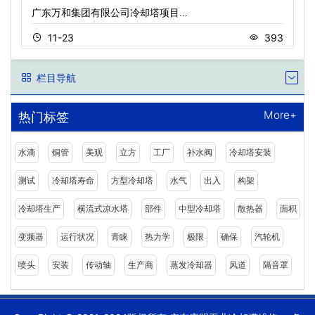
广东万和集团有限公司冷却塔项目…
11-23
393
栏目导航
More+
热门标签
水滴
铜管
美观
立方
工厂
补水阀
冷却塔安装
测试
冷却塔寿命
方型冷却塔
水气
出入
构架
冷却塔生产
横流式凉水塔
部件
中型冷却塔
散热器
面积
变频器
运行状况
青睐
热力学
极限
确保
汽轮机
喷头
安装
传动轴
生产商
蒸发冷却器
风道
隔音罩