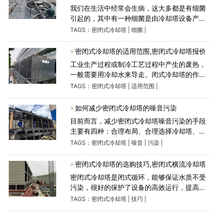
我们在生活中经常会生病，这大多都是有细菌
引起的，其中有一种细菌是由冷却塔设备产生
的，这种细菌的生存需要一定的条件，比如必
TAGS：
密闭式冷却塔
|
细菌
|
要的生存环境、适宜的温度、充足的水分等，
而一些冷却塔设备或者
密闭式冷却塔的适用范围,密闭式冷却塔报价
工业生产过程或制冷工艺过程中产生的废热，
一般需要用冷却水来导走。闭式冷却塔的作用
就是将携带废热的冷却水在塔内与空气进行热
TAGS：
密闭式冷却塔
|
适用范围
|
交换，使废热传输给空气并散入大气中。密闭
式冷却塔主要应
如何减少密闭式冷却塔的噪音污染
目前而言，减少密闭式冷却塔噪音污染的手段
主要有四种：合理布局、合理选择冷却塔、控
制传播途径、保护受声体。下面便来分别了解
TAGS：
密闭式冷却塔
|
噪音
|
污染
|
一下这四个方法以及具体的防治措施。1、合理
布局合理布局
密闭式冷却塔的选购技巧,密闭式横流冷却塔
密闭式冷却塔是闭式循环，能够保证水质不受
污染，很好的保护了设备的高效运行，提高了
设备的使用寿命。密闭式冷却塔虽然功能强
TAGS：
密闭式冷却塔
|
技巧
|
大，但是在选购时也要注意，以免购买到劣质