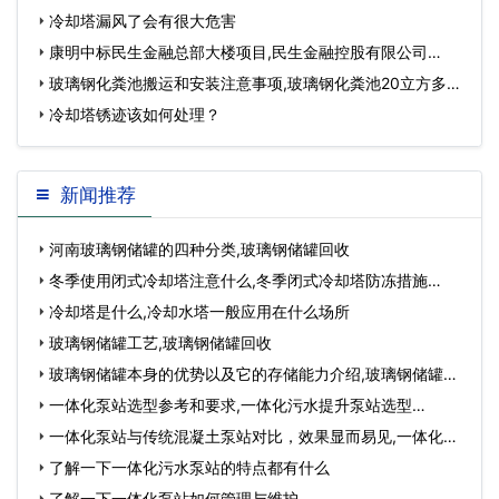
冷却塔漏风了会有很大危害
康明中标民生金融总部大楼项目,民生金融控股有限公司…
玻璃钢化粪池搬运和安装注意事项,玻璃钢化粪池20立方多少
钱…
冷却塔锈迹该如何处理？
新闻推荐
河南玻璃钢储罐的四种分类,玻璃钢储罐回收
冬季使用闭式冷却塔注意什么,冬季闭式冷却塔防冻措施…
冷却塔是什么,冷却水塔一般应用在什么场所
玻璃钢储罐工艺,玻璃钢储罐回收
玻璃钢储罐本身的优势以及它的存储能力介绍,玻璃钢储罐厂
家联系方式及…
一体化泵站选型参考和要求,一体化污水提升泵站选型…
一体化泵站与传统混凝土泵站对比，效果显而易见,一体化泵
站施工视频…
了解一下一体化污水泵站的特点都有什么
了解一下一体化泵站如何管理与维护