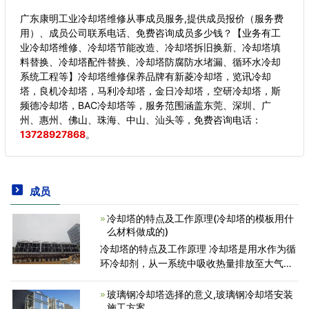
广东康明工业冷却塔维修从事成员服务,提供成员报价（服务费
用）、成员公司联系电话、免费咨询成员多少钱？【业务有工
业冷却塔维修、冷却塔节能改造、冷却塔拆旧换新、冷却塔填
料替换、冷却塔配件替换、冷却塔防腐防水堵漏、循环水冷却
系统工程等】冷却塔维修保养品牌有新菱冷却塔，览讯冷却
塔，良机冷却塔，马利冷却塔，金日冷却塔，空研冷却塔，斯
频德冷却塔，BAC冷却塔等，服务范围涵盖东莞、深圳、广
州、惠州、佛山、珠海、中山、汕头等，
免费咨询电话：
13728927868
。
成员
冷却塔的特点及工作原理(冷却塔的模板用什
么材料做成的)
冷却塔的特点及工作原理 冷却塔是用水作为循
环冷却剂，从一系统中吸收热量排放至大气
中，以降低水温的装置;其冷是利用水与空气流
动接触后进行冷热交换产生蒸汽，蒸汽挥发带
玻璃钢冷却塔选择的意义,玻璃钢冷却塔安装
走热量达到蒸发
施工方案