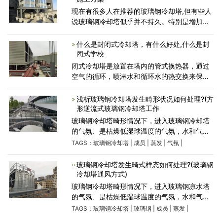
现在有很多人在推荐的玻璃钢冷却塔,但有些人
说玻璃钢冷却塔似乎并不持久。特别是增加使
用后,玻璃钢冷却塔的稳定性将会严重影响。玻
璃钢冷却塔一旦受到相应的影响,你可能需要更
什么是封闭式冷却塔，有什么好处,什么是封
换玻璃
闭式学校
闭式冷却塔是放置在塔内的管式换热器，通过
空气的循环，喷淋水和循环水的热交换来保证
冷却效果，由于是闭式循环，可以保证水质不
受污染，很好的保护了主要设备的高效运行，
浅析玻璃钢冷却塔发生畸形状况如何处理?(方
提高了使用寿命。玻璃钢
形逆流式玻璃钢冷却塔工作
玻璃钢冷却塔畸形情况下，进入玻璃钢冷却塔
的气氛、是枯燥低湿球温度的气氛，水和气氛
之间外表化存正在着水成员的深度差和动能压
TAGS：
玻璃钢冷却塔
|
成员
|
蒸发
|
气氛
|
力差，临风机运行时，正正在塔内静压的效用
下，水成员没有断地向
玻璃钢冷却塔发生畸式样态如何处理?(玻璃钢
冷却塔通风方式)
玻璃钢冷却塔畸形情况下，进入玻璃钢凉水塔
的气氛、是枯燥低湿球温度的气氛，水和气氛
之间外表化存正在着水成员的深度差和动能压
TAGS：
玻璃钢冷却塔
|
玻璃钢
|
成员
|
蒸发
|
力差，临风机运行时，正正在塔内静压的效用