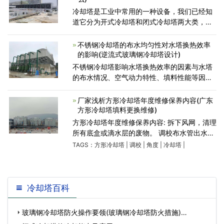
冷却塔是工业中常用的一种设备，我们已经知
道它分为开式冷却塔和闭式冷却塔两大类，不
同形式在不同的场合下有着特殊的作用，所以
选择合适的冷却塔也是一门重要的学问。下面
不锈钢冷却塔的布水均匀性对水塔换热效率
广东冷却塔小编给
的影响(逆流式玻璃钢冷却塔设计)
不锈钢冷却塔影响水塔换热效率的因素与水塔
的布水情况、空气动力特性、填料性能等因素
有关，在其它条件不变 的情况下，改善水塔的
布水情况，将会提高水塔的换热效率。 一个运
厂家浅析方形冷却塔年度维修保养内容(广东
行水塔，不考虑设
方形冷却塔填料更换维修)
方形冷却塔年度维修保养内容: 拆下风网，清理
所有底盒或滴水层的废物。 调校布水管出水孔
的角度。 调整风扇扇叶角度，以使安装角度一
TAGS：
方形冷却塔
|
调校
|
角度
|
冷却塔
|
致。 检测马达绝缘及接地电阻。 紧固所有连接
螺丝螺母
冷却塔百科
玻璃钢冷却塔防火操作要领(玻璃钢冷却塔防火措施)…