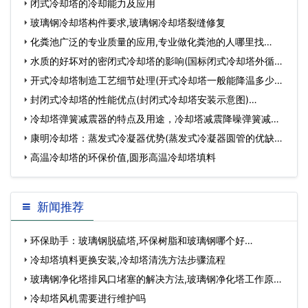
闭式冷却塔的冷却能力及应用
玻璃钢冷却塔构件要求,玻璃钢冷却塔裂缝修复
化粪池广泛的专业质量的应用,专业做化粪池的人哪里找…
水质的好坏对的密闭式冷却塔的影响(国标闭式冷却塔外循环
水质要求)…
开式冷却塔制造工艺细节处理(开式冷却塔一般能降温多少度)
…
封闭式冷却塔的性能优点(封闭式冷却塔安装示意图)…
冷却塔弹簧减震器的特点及用途，冷却塔减震降噪弹簧减震
器,冷却塔弹簧减…
康明冷却塔：蒸发式冷凝器优势(蒸发式冷凝器圆管的优缺点)
…
高温冷却塔的环保价值,圆形高温冷却塔填料
新闻推荐
环保助手：玻璃钢脱硫塔,环保树脂和玻璃钢哪个好…
冷却塔填料更换安装,冷却塔清洗方法步骤流程
玻璃钢净化塔排风口堵塞的解决方法,玻璃钢净化塔工作原
理…
冷却塔风机需要进行维护吗