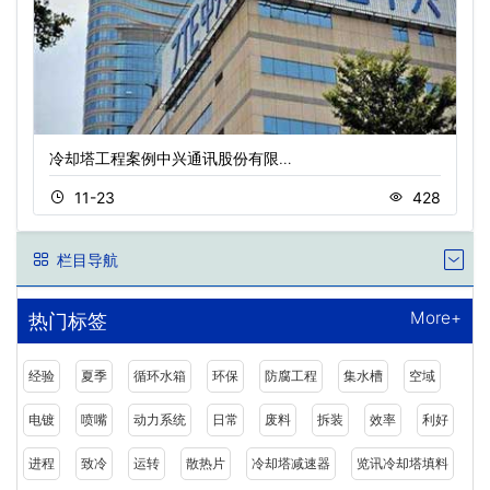
冷却塔工程案例中兴通讯股份有限…
11-23
428
栏目导航
More+
热门标签
经验
夏季
循环水箱
环保
防腐工程
集水槽
空域
电镀
喷嘴
动力系统
日常
废料
拆装
效率
利好
进程
致冷
运转
散热片
冷却塔减速器
览讯冷却塔填料