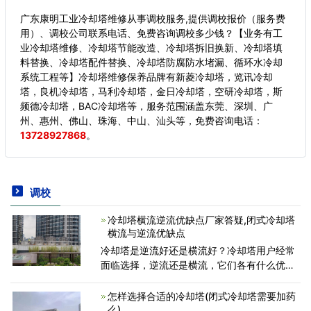
广东康明工业冷却塔维修从事调校服务,提供调校报价（服务费
用）、调校公司联系电话、免费咨询调校多少钱？【业务有工
业冷却塔维修、冷却塔节能改造、冷却塔拆旧换新、冷却塔填
料替换、冷却塔配件替换、冷却塔防腐防水堵漏、循环水冷却
系统工程等】冷却塔维修保养品牌有新菱冷却塔，览讯冷却
塔，良机冷却塔，马利冷却塔，金日冷却塔，空研冷却塔，斯
频德冷却塔，BAC冷却塔等，服务范围涵盖东莞、深圳、广
州、惠州、佛山、珠海、中山、汕头等，
免费咨询电话：
13728927868
。
调校
冷却塔横流逆流优缺点厂家答疑,闭式冷却塔
横流与逆流优缺点
冷却塔是逆流好还是横流好？冷却塔用户经常
面临选择，逆流还是横流，它们各有什么优缺
点？很多时候广东康明玻璃钢冷却塔厂家们广
东康明玻璃钢冷却塔厂家被问到：&ldquo;哪种
怎样选择合适的冷却塔(闭式冷却塔需要加药
设计是更好的？冷却塔
么)