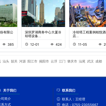
份有限公
深圳罗湖商务中心大厦冷
冷却塔工程案例柏悦酒
却塔设备…
店…
385
12-01
424
11-05
2
远
汕头
韶关
河源
阳江市
揭阳市
云浮
江门
肇庆市
汕尾
武汉
成都
关于我们
联系我们
公司简介
联系人：
王经理
联系方式
电话：
0755-23055667