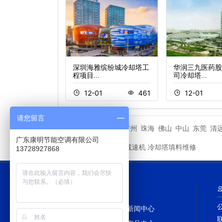
填料更换改造工
深圳海雅缤纷城冷却塔工
华润三九医药股
程项目…
司冷却塔…
1
354
12-01
461
12-01
请您留言
深圳
广州
珠海
佛山
中山
东莞
清
城市分站
广东康明节能空调有限公司
冷却塔减速机
冷却塔填料维修
友情链接
13728927868
网站导航
网站首页
新闻中心