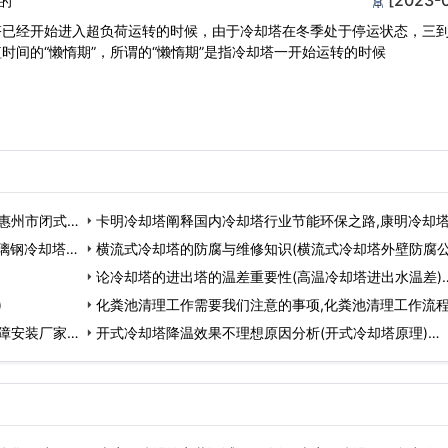
的
塔已经开始进入超负荷运转的时候，由于冷却塔在冬季处于停运状态，三
时间的“懒惰期”，所谓的“懒惰期”是指冷却塔一开始运转的时候
惠州市闭式冷
卡明冷却塔阐释国内冷却塔行业节能环保之路,康明冷却
璃钢冷却塔…
国内冷却塔…
横流式冷却塔的防腐与维修知识(横流式冷却塔外壁防腐公
…
论冷却塔的进出塔的温差重要性(高温冷却塔进出水温差)
)
化粪池清理工作需要我们注意的事项,化粪池清理工作流程
障安装厂家)
开式冷却塔降温效果不理想原因分析(开式冷却塔原理)…