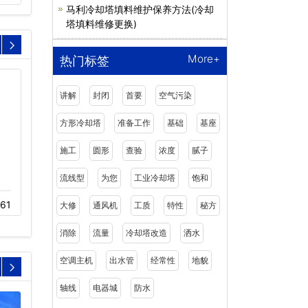
马利冷却塔填料维护保养方法(冷却
塔填料维修更换)
More+
热门标签
讲解
封闭
首要
空气污染
方形冷却塔
准备工作
基础
基座
施工
圆形
查验
浓度
腻子
流线型
为您
工业冷却塔
饱和
冷却塔消声器厂家
WB系列冷却塔减速机器
61
11-23
413
11-23
414
大修
通风机
工质
特性
秘方
消除
流量
冷却塔改造
洒水
空调主机
出水管
经常性
地貌
轴线
电器城
防水