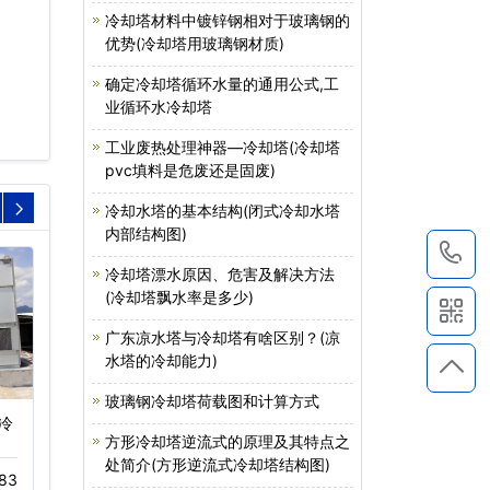
冷却塔材料中镀锌钢相对于玻璃钢的
优势(冷却塔用玻璃钢材质)
确定冷却塔循环水量的通用公式,工
业循环水冷却塔
工业废热处理神器—冷却塔(冷却塔
pvc填料是危废还是固废)
冷却水塔的基本结构(闭式冷却水塔
内部结构图)
1
冷却塔漂水原因、危害及解决方法
(冷却塔飘水率是多少)
广东凉水塔与冷却塔有啥区别？(凉
水塔的冷却能力)
玻璃钢冷却塔荷载图和计算方式
冷
玻璃钢冷却塔
工业型冷却塔(工业冷却
塔生产厂…
方形冷却塔逆流式的原理及其特点之
11-20
413
处简介(方形逆流式冷却塔结构图)
83
05-06
1040