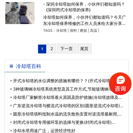
失效形式是
深圳冷却塔如何保养，小伙伴们都知道吗？
(深圳闭式冷却塔的保养)
冷却塔如何保养，小伙伴们都知道吗？今天广
东冷却塔保养维修的工作人员来给大家分享一
下保养的方法，希望对大家有用！ 1、填料
TAGS：
冷却塔
|
填料
|
磨损
|
高温
|
更换，劣质填料刚性弱，承载能力差，很容易
变形、松散倒伏，直接导致
2
下一页
尾页
1
冷却塔百科
开式冷却塔的水位调整的措施有哪些？？(开式冷却塔工作原
理)…
3种玻璃钢冷却塔系统类型及其工作方式,节能玻璃钢冷却
塔…
冷却塔厂家解答冷却塔着火原因及防护措施(冷却塔故障及处
理方法)…
广东逆流冷却塔与横流式冷却塔的区别(圆形逆流式冷却塔)…
圆形冷却塔填料抵制水温的流失散热安置对逆流塔最耐用,圆
形冷却塔图片…
封闭式冷却塔专用循环泵的选择与更换(封闭式冷却塔)…
冷却水塔用途广泛，运营经济性好