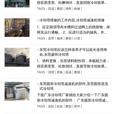
很容易变形、松懈倒伏，直接招致冷却效果差
或丧失冷却才能，假如呈现此类问题，很不
TAGS：
高温
|
磨损
|
填料
|
检修
|
幸，下次换填料时一定要严厉检验。 2、对冷
却塔传动局部光滑油脂选
冷却塔维修的工作内容,冷却塔减速机维修
1、应定期清理布水槽和过滤网上的残留物，保
障其运行通畅。 2、应进行适当的抽风，并进
行循环水的水质管理，否则会导致冷却塔及制
TAGS：
皮带
|
轴承
|
磨损
|
计算
|
冷设备、管道等的故障。 3、以每天运转8-10
小时计算，每3
东莞冷却塔应该怎样保养才可以延长使用寿
命,东莞菱和冷却塔
1、填料更换，劣质填料刚性弱，承载能力差，
很容易变形、松散倒伏，直接导致冷却效果差
或丧失冷却能力，如果出现此类问题，很不
TAGS：
润滑
|
更换
|
高温
|
磨损
|
幸，下次换填料时一定要严格检验。 2、对冷
却塔传动部分润滑油脂选
东莞圆形冷却塔减速机的部件,东莞圆形逆流
式冷却塔
下面广东冷却塔厂家就给大家介绍一下广东圆
形冷却塔减速机的部件： 广东圆形冷却塔减速
机的主要部件是锥齿轮、伞齿轮、斜齿轮及转
TAGS：
齿轮
|
轮齿
|
磨损
|
部件
|
动轴承。在负荷的长期作用下，齿轮常发生的