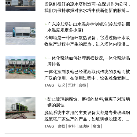
当谈到很好的凉水塔制造商-在深圳作为公司，
我们为保持掌握对凉水塔中很新创新的脉搏而
感到自豪，为客户提供安全，效率和耐用性。
我们的产品组合为任何和所有情况提供凉水塔
广东冷却塔进出水温差控制标准(冷却塔进回
类型。这些关键
水温度规定多少度)
冷却塔是一种循环散热设备，它通过循环水吸
收生产过程中产生的废热，进入塔体内喷淋到
填料上，与大气接触后将热量散入空气，降低
循环水的温度。通过冷热两股流体在塔内混合
一体化泵站如何处理磨损状况,一体化泵站品
接触，借助温差使用被
牌排名
一体化预制泵站已经逐渐取代传统的泵站而被
广泛的使用。在使用过程中，设备难免受到磨
损，我们该怎么处理呢？ 1.管道泵剧烈震动的
TAGS：
状况
|
泵站
|
磨损
|
原因结合电动转子不平衡或联轴器不佳,轴承磨
损弯曲,转动部
防止玻璃钢腐蚀、磨损的材料,氟离子对玻璃
钢的腐蚀
脱硫系统中常用的主要设备大都是专业玻璃钢
脱硫塔厂家生产的产品，如玻璃钢脱硫塔、脱
硫塔、脱硫泵、酸雾塔等，由于这些设备经常
TAGS：
磨损
|
材料
|
玻璃钢
|
腐蚀
|
处理具有腐蚀性强、温度高的的介质。因此，