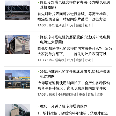
脱硫设备的防腐、
降低冷却塔风机磨损度有办法(冷却塔风机减
速机图解)
首先对叶片表面可以进行渗碳、等离子堆焊、
喷涂硬质合金、粘贴陶瓷片处理，这些方法的
共同优点是增加了冷却塔风机叶片表面的硬
TAGS：
冷却塔风机
|
叶片
|
磨损
|
粒子
|
度，从而在一定程度上提高了叶片的耐磨性，
但各种方法均存在各
降低冷却塔电机的磨损度的方法(冷却塔电机
电流过大原因)
降低冷却塔电机的磨损度的方法是什么?小编为
大家简单介绍下。 首先对叶片表面可以进
行渗碳、等离子堆焊、喷涂硬质合金、粘贴陶
TAGS：
冷却塔电机
|
叶片
|
磨损
|
方法
|
瓷片处理。这些方法的共同优点是增加了冷却
塔电机叶
冷却塔减速机的零件损坏及修复,冷却塔减速
机结构图
冷却塔减速机使用时间长了，会产生各种振动
噪音等各种情况，这说明减速机内部零件损坏
了，应维修或更换，现一一说明： (1)齿轮磨损
TAGS：
磨损
|
冷却塔减速机
|
更换
|
齿轮
|
维修
|
齿轮磨损主要有齿面磨损轮齿折断齿轮轴孔或
键槽磨损 (2)冷却塔
教您一分钟了解冷却塔的保养
1、填料改换，劣质填料刚性弱，承载才能差，