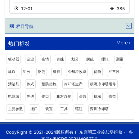
12-01
385
栏目导航
More+
热门标签
驱动器
企业
疫情
青睐
划分
脱硫
理想
测量
建议
组分
钢筋
磨损
冷却塔效率
优势
经常性
清洁剂
体式
预防措施
冷却塔生产
横流冷却塔维修
电器城
先进
伤口
相对湿度
高效
机械
收益
主要参数
接口
装置
工具
缩短
深圳冷却塔
CopyRight © 2021-2024版权所有 广东康明工业冷却塔维修
备
案号:
粤ICP备2021149527号