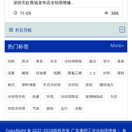
深圳天虹商场龙华店冷却塔维修…
11-05
388
栏目导航
More+
热门标签
结构
风冷
将其
水压
冷却塔降噪
做法
管片
基座
流量
橡胶
排放量
线圈
聚氯乙烯
人士
封闭
规程
模式
塑料薄膜
开式冷却塔
冷却剂
原则
哪些地方
冷却塔开机
热量
环境
冷却塔降温
玻璃钢风机
为宜
传统冷却塔
气味
缺陷
运行
冻裂
CopyRight © 2021-2024版权所有 广东康明工业冷却塔维修
备