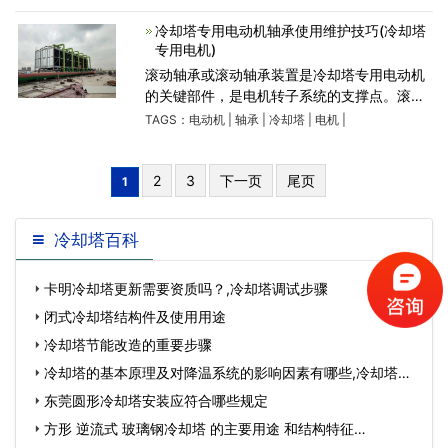
一点。查看冷却塔电机的基础是不是水平坚固;
如果没有的话，那就
冷却塔专用电动机轴承使用维护技巧(冷却塔
专用电机)
滚动轴承或滚动轴承装置是冷却塔专用电动机
的关键部件，是电机转子系统的支撑点。滚动
轴承的损坏是造成电机不能正常使用的重要原
TAGS：
电动机
|
轴承
|
冷却塔
|
电机
|
因。 电机滚动轴承的损坏，主要有：轴承
温度高、轴承寿命
2
3
下一页
尾页
1
冷却塔百科
卡明冷却塔更新需要资质吗？,冷却塔调试步骤
闭式冷却塔结构件及使用用途
冷却塔节能改造的重要步骤
冷却塔的基本原理及对降温系统的影响因素有哪些,冷却塔工
作的基本原理…
东莞圆形冷却塔安装应符合哪些规定
方形 逆流式 玻璃钢冷却塔 的主要用途 和结构特征…