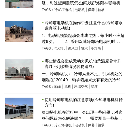
题，对这些问题该怎么解决呢?洛阳神强电机来
帮助大家解决。 先根据实际情况，冷却塔
TAGS：
冷却塔电机
|
电动机
|
保养
|
轴承
|
电机应在一年左右的时间对轴承进行正确合理
的保养，对电动机
冷却塔电动机在操作中要注意什么(冷却塔永
磁直驱电动机)
1、电动机频繁起动会造成过热，每小时不应超
过6次。 2、采用双速冷却塔电动机时，从
高速向低速转换时，应有15秒的延迟。
TAGS：
电动机
|
进风口
|
轴承
|
冷却塔
|
3、电动机表面应保持清洁，进风口不应有尘
土，纤维等的阻碍。
哪些情况会造成无动力风机轴承温度异常升
高?(下列哪些情况容易造成)
一、冷却风机小，冷却风量不足。引风机处的
烟温在120140，轴承箱如果没有有效的冷却，
轴承温度会升高。简单且节约厂用电的解决方
TAGS：
轴承
|
风机
|
压缩空气
|
温度
|
法是在轮毂侧轴承设置压缩空气冷却。当温度
低时可不开启压缩
使用冷却塔电机的注意事项(冷却塔电机旋转
方向)
冷却塔电机在运行中，会出现一些问题，对这
些问题该怎么解决呢？ 需要测量一些基础
预埋是否正确，这是在安装机器时需要注意的
TAGS：
冷却塔电机
|
电动机
|
保养
|
轴承
|