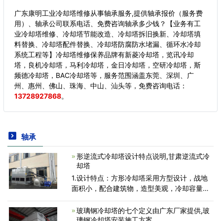
广东康明工业冷却塔维修从事轴承服务,提供轴承报价（服务费
用）、轴承公司联系电话、免费咨询轴承多少钱？【业务有工
业冷却塔维修、冷却塔节能改造、冷却塔拆旧换新、冷却塔填
料替换、冷却塔配件替换、冷却塔防腐防水堵漏、循环水冷却
系统工程等】冷却塔维修保养品牌有新菱冷却塔，览讯冷却
塔，良机冷却塔，马利冷却塔，金日冷却塔，空研冷却塔，斯
频德冷却塔，BAC冷却塔等，服务范围涵盖东莞、深圳、广
州、惠州、佛山、珠海、中山、汕头等，
免费咨询电话：
13728927868
。
轴承
形逆流式冷却塔设计特点说明,甘肃逆流式冷
却塔
1.设计特点：方形冷却塔采用方型设计，战地
面积小，配合建筑物，造型美观，冷却容量
大，可多台组合使用。 2.塔 体：采用FRP复合
材料(俗称玻璃钢)制成，表面胶衣和颜料采用
玻璃钢冷却塔的七个定义由广东厂家提供,玻
进口原料，其色种内含抗紫外线
璃钢冷却塔安装施工方案