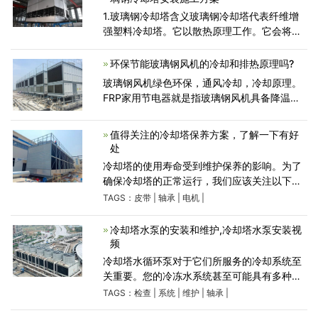
1.玻璃钢冷却塔含义玻璃钢冷却塔代表纤维增
强塑料冷却塔。它以散热原理工作。它会将塔
的废热排入大气。通过在低温下冷却水流。玻
璃钢冷却塔用于空调厂，化学工业，制糖业和
环保节能玻璃钢风机的冷却和排热原理吗?
工程行业等。2.
玻璃钢风机绿色环保，通风冷却，冷却原理。
FRP家用节电器就是指玻璃钢风机具备降温，
通气，除味等各种作用，而且具备环保节能功
能的玻璃钢风机，普遍用以车间，加工厂，休
值得关注的冷却塔保养方案，了解一下有好
闲娱乐会所等多种场所。可是
处
冷却塔的使用寿命受到维护保养的影响。为了
确保冷却塔的正常运行，我们应该关注以下几
个问题：备件管理：1. 考虑备件的互换利用
TAGS：
皮带
|
轴承
|
电机
|
率，提高备件的利用效率。2. 必须确保备件齐
全，以便进行正常的设
冷却塔水泵的安装和维护,冷却塔水泵安装视
频
冷却塔水循环泵对于它们所服务的冷却系统至
关重要。您的冷冻水系统甚至可能具有多种类
型的冷冻水泵，其中主泵使水循环通过冷却
TAGS：
检查
|
系统
|
维护
|
轴承
|
器，而另一种泵使水循环通过建筑物。您的所