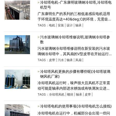
有冷冻水或冷凝器
冷却塔电机-广东康明玻璃钢冷却塔,冷却塔电
机型号
广东康明生产的系列的三相低速感应电机适用
于环境温度高达+40&deg;C的环境，无需齿轮
的冷却塔的轴流式风机直接驱动。由于直接低
TAGS：
电机
|
安装
|
设计
|
轴承
|
速，噪音和振动水平降低，装置部件的寿命更
长，装配成本降低，并
污水玻璃钢冷却塔维修说明,玻璃钢冷却塔参
数
污水玻璃钢冷却塔维修说明在新安装的污水玻
璃钢冷却塔中，其风扇的V型皮带在开始运行
时可能会略微拉长，请按照说明手册中给出的
TAGS：
皮带
|
污水
|
轴承
|
风扇
|
调整方法正确调整皮带。注意，如果皮带太
紧，否则会损坏轴承。
冷却塔风机更换的步骤有哪些呢(冷却塔玻璃
钢风机厂家)
冷却塔风机运行时，噪声很大且风机不正常震
动可能是轴承内部进水锈蚀或有铁屑灰尘进入
轴承内部，这个问题处理过程如下： 1、维
TAGS：
冷却塔风机
|
螺丝
|
轴承
|
皮带
|
修人员穿戴好劳保用品进行维修操作。电话通
知操作工进行维
冷却塔电机的使用事项(冷却塔电机怎么接线)
冷却塔电机在运行中，机械部分会出现一些问