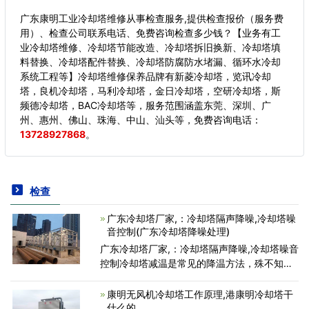
广东康明工业冷却塔维修从事检查服务,提供检查报价（服务费
用）、检查公司联系电话、免费咨询检查多少钱？【业务有工
业冷却塔维修、冷却塔节能改造、冷却塔拆旧换新、冷却塔填
料替换、冷却塔配件替换、冷却塔防腐防水堵漏、循环水冷却
系统工程等】冷却塔维修保养品牌有新菱冷却塔，览讯冷却
塔，良机冷却塔，马利冷却塔，金日冷却塔，空研冷却塔，斯
频德冷却塔，BAC冷却塔等，服务范围涵盖东莞、深圳、广
州、惠州、佛山、珠海、中山、汕头等，
免费咨询电话：
13728927868
。
检查
广东冷却塔厂家,：冷却塔隔声降噪,冷却塔噪
音控制(广东冷却塔降噪处理)
广东冷却塔厂家,：冷却塔隔声降噪,冷却塔噪音
控制冷却塔减温是常见的降温方法，殊不知冷
却塔的噪音却对大家导致了比较严重的噪音危
害，当冷却塔运作时造成的噪音值在80分贝之
康明无风机冷却塔工作原理,港康明冷却塔干
上，比较严重的超
什么的