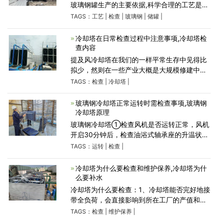
玻璃钢罐生产的主要依据,科学合理的工艺是生
产优质产品的决定因素,是客观规律的反映,也是
TAGS：
工艺
|
检查
|
玻璃钢
|
储罐
|
工人在生产中正确进行加工操作的依据。合理
的工艺
冷却塔在日常检查过程中注意事项,冷却塔检
查内容
提及风冷却塔在我们的一样平常生存中见得比
拟少，然则在一些产业大概是大规模修建中照
旧有着十分紧张的使用的，冷却塔在一样平常
TAGS：
检查
|
冷却塔
|
的查抄有许多需求留意的事变，那么，究竟有
什么需求留意的呢，上
玻璃钢冷却塔正常运转时需检查事项,玻璃钢
冷却塔原理
玻璃钢冷却塔①检查风机是否运转正常，风机
开启30分钟后，检查油浴式轴承座的升温状态
在60-80℃为正常运转；②检查风车有无异常
TAGS：
运转
|
检查
|
磨擦声，手感风车外壳无明显振动；③检查循
环泵是否正常运转，是否
冷却塔为什么要检查和维护保养,冷却塔为什
么要补水
冷却塔为什么要检查：1、冷却塔能否完好地接
带全负荷，会直接影响到所在工厂的产值和生
产安全。对火力发电厂的冷却塔夏季能否完好
TAGS：
检查
|
维护保养
|