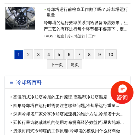
地工作，则是满负荷发电和安全发电的必要条
件。只有冷却塔
冷却塔运行前检查工作做了吗？,冷却塔运行
重量
冷却塔的运行效率关系到给设备降温效果，生
产工艺的有序进行每个环节都不要落下，定期
的检查非常的主要，有效的避免故障的产生，
TAGS：
检查
|
冷却塔运行
|
工作
|
延长冷却塔使用寿命这些都是实在的，下面给
大家介绍些冷却塔检查
2
3
4
5
6
7
8
9
10
1
下一页
尾页
冷却塔百科
高温闭式冷却塔冷却的工作原理,高温型冷却塔温度一般多
少…
圆形冷却塔在运行时需要注意哪些问题,冷却塔运行重量…
深圳冷却塔厂家分享冷却塔减速机的维护方法,冷却塔十大厂
家排名…
延长行星齿轮减速机的使用寿命提高经济效益(行星齿轮减速
原理)…
浅谈封闭式冷却塔的工作原理(冷却塔的模板用什么材料做成