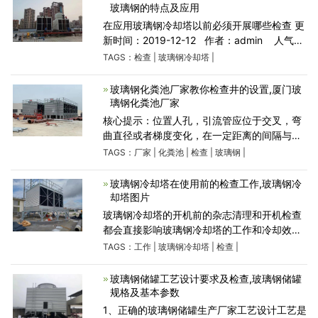
玻璃钢的特点及应用
在应用玻璃钢冷却塔以前必须开展哪些检查 更
新时间：2019-12-12 作者：admin 人气：
309 在应用玻璃钢冷却塔以前必须开展哪些检
TAGS：
检查
|
玻璃钢冷却塔
|
查 玻璃钢冷却塔起动前进行清理检查，立即危
害玻璃钢
玻璃钢化粪池厂家教你检查井的设置,厦门玻
璃钢化粪池厂家
核心提示：位置人孔，引流管应位于交叉，弯
曲直径或者梯度变化，在一定距离的间隔与直
管段中的水滴。玻璃钢管道一种轻质、高强、
TAGS：
厂家
|
化粪池
|
检查
|
玻璃钢
|
耐腐蚀的非金属管道。它是具有树脂基体重的
玻璃纤维按工艺要求
玻璃钢冷却塔在使用前的检查工作,玻璃钢冷
却塔图片
玻璃钢冷却塔的开机前的杂志清理和开机检查
都会直接影响玻璃钢冷却塔的工作和冷却效
率。在运行使用之前需要做哪些检查呢？且听
TAGS：
工作
|
玻璃钢冷却塔
|
检查
|
河南黄河玻璃钢冷却设备小编为您介绍。 工业
生产或制冷工
玻璃钢储罐工艺设计要求及检查,玻璃钢储罐
规格及基本参数
1、正确的玻璃钢储罐生产厂家工艺设计工艺是