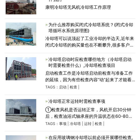
康明冷却塔无风机冷却塔工作原理
为什么推荐购买闭式冷却塔系统？(闭式冷却
塔循环水系统原理图)
冷却塔可以说顶起了工业冷却的半边天,近年来
闭式冷却塔的购买量也在不断攀升,很多客户并
不了解开闭式冷却塔之间的区别,接下来小编用
一篇文章告诉您为什么大家越来越倾向采购闭
冷却塔启动时应检查哪些地方（冷却塔启动
式冷却
时需要检查什么）,冷却塔检查项目
启动检查工作是冷却塔启动前检查与准备工作
的延续，因为有些检查内容“动”起来了才能看
出是否有问题，冷却塔启动时应检查那些地方
TAGS：
启动
|
检查
|
呢?其主要检查内容如下：1.启动圆形冷却塔风
机，看其叶片是
冷却塔正常运转时需检查事项
①检查风机是否运转正常，风机开启30分钟
后，检查油浴式轴承座的升温状态在60-80℃
为正常运转； ②检查风车有无异常磨擦声，
TAGS：
事项
|
冷却塔
|
运转
|
检查
|
手感风车外壳无明显振动；③检查循环泵是否
正常运转，是否漏水；喷头喷水
在应用玻璃钢冷却塔以前必须开展哪些检查,