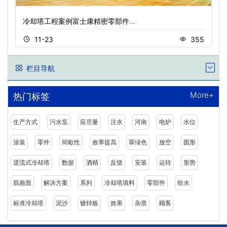
冷却塔工程案例富士康精密零部件…
11-23
355
栏目导航
More+
热门标签
生产方式
污水泵
应尽量
注水
河南
电炉
水位
涂装
零件
间歇性
效率提高
翠绿色
放空
圆形
逆流式冷却塔
数据
酒精
反馈
安装
运转
形势
双曲面
解决方案
系列
冷却塔填料
零部件
给水
标准冷却塔
泥沙
镀锌板
效果
杂质
顾客