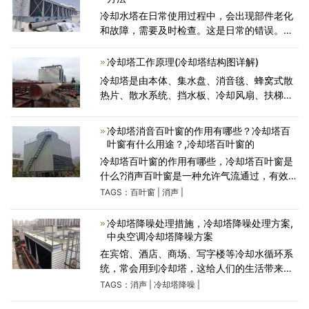
冷却水塔在日常使用过程中，会出现部件老化
和故障，需要及时检查。这是日常的错误。本
文介绍了故障现象和特点的分析以及解决故障
的维修方法，冷却水塔水温异常升高、冷却水
冷却塔工作原理(冷却塔结构图详解)
塔塔体噪音故障
冷却塔是由本体、集水盘、消音毯、蜂窝式散
热片、散水系统、挡水板、冷却风扇、扶梯等
组成。下面冷却塔生产厂家为大家介绍一下冷
却塔的工作原理。 冷却塔是用需冷却的水
冷却塔消音百叶窗的作用有哪些？冷却塔百
经散水系统
叶窗有什么用途？,冷却塔百叶窗的
冷却塔百叶窗的作用有哪些，冷却塔百叶窗是
什么?消声百叶窗是一种允许气流通过，有效防
止或减弱声能向外传播的装置。它是降低空气
TAGS：
百叶窗
|
消声
|
动力噪声的主要技术措施。消声器主要安装在
进口.通过排气
冷却塔降噪处理措施，冷却塔降噪处理方案,
中央空调冷却塔降噪方案
在宾馆、酒店、商场、写字楼等冷却水循环系
统，常会用到冷却塔，这给人们的生活带来了
极大的便利。但冷却塔在运行工作时，往往会
TAGS：
消声
|
冷却塔降噪
|
发出很大的噪音，这种噪音该如何进行治理呢?