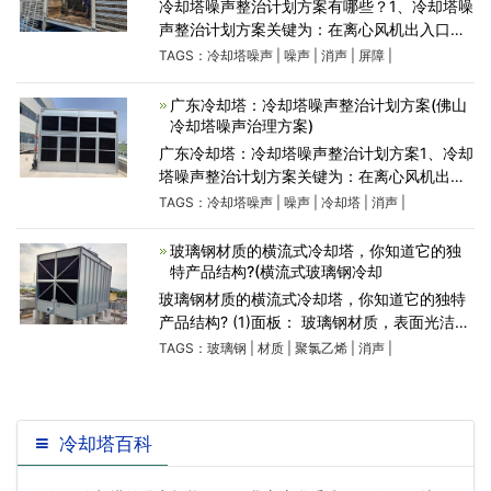
冷却塔噪声整治计划方案有哪些？1、冷却塔噪
声整治计划方案关键为：在离心风机出入口设
定消声器，能够合理阻拦气体驱动力噪声，冷
TAGS：
冷却塔噪声
|
噪声
|
消声
|
屏障
|
却塔周边设定吸隔音屏障，合理减少洒水噪声
及机械设备噪声，在进
广东冷却塔：冷却塔噪声整治计划方案(佛山
冷却塔噪声治理方案)
广东冷却塔：冷却塔噪声整治计划方案1、冷却
塔噪声整治计划方案关键为：在离心风机出入
口设定消声器，能够合理阻拦气体驱动力噪
TAGS：
冷却塔噪声
|
噪声
|
冷却塔
|
消声
|
声，冷却塔周边设定吸隔音屏障，合理减少洒
水噪声及机械设备噪声，
玻璃钢材质的横流式冷却塔，你知道它的独
特产品结构?(横流式玻璃钢冷却
玻璃钢材质的横流式冷却塔，你知道它的独特
产品结构? (1)面板： 玻璃钢材质，表面光洁美
观，耐腐蚀，防老化。 (2)填料： 为改性聚氯
TAGS：
玻璃钢
|
材质
|
聚氯乙烯
|
消声
|
乙烯双向点波片，热力性能好，气流阻力小，
刚性好，耐热75℃、耐寒、阻
冷却塔百科