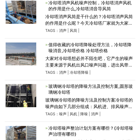
下面广东康明节能
冷却塔消声风机噪声控制，冷却塔消声风机
的作用是什么,冷却塔消音导风筒
冷却塔消声风筒是干什么的？冷却塔消声风筒
的作用是什么呢？今天冷却塔厂家就为大家来
介绍下冷却塔消声风筒进行噪音治理的一些知
TAGS：
消声
|
风筒
|
识，导风筒又称为通风管,是引导风流沿着一定
方向流动的柔性
值得收藏的冷却塔降噪处理方法，冷却塔降
噪消音,冷却塔价格 冷却塔价格
大家对冷却塔想必并不陌生吧，它产生的噪声
主要来源于风机出风口噪声问题，进出风带来
的空气动力型噪声，通过空气传播，冷却塔震
TAGS：
消声
|
冷却塔降噪
|
动问题以及落水噪声等，对人的身心健康造成
伤害，冷却塔降噪处理刻
玻璃钢冷却塔的降噪方法及控制方案,圆形玻
璃钢冷却塔
玻璃钢冷却塔的降噪方法及控制方案冷却塔的
噪声由如下几部分组成：风机进、排风噪声；
淋水噪声; 风机减速器和电动机噪声；冷却塔水
TAGS：
噪声
|
风机
|
降噪
|
消声
|
泵、配管和阀门噪声。 其中，主要是由淋水噪
声和轴流风机排
冷却塔噪声整治计划方案有哪些？(冷却塔噪
声治理有哪些)