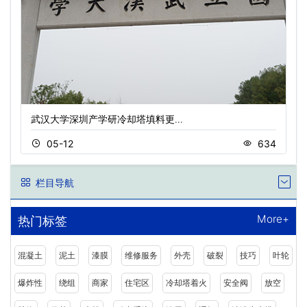
武汉大学深圳产学研冷却塔填料更…
05-12
634
栏目导航
More+
热门标签
混凝土
泥土
漆膜
维修服务
外壳
破裂
技巧
叶轮
爆炸性
绕组
商家
住宅区
冷却塔着火
安全阀
放空