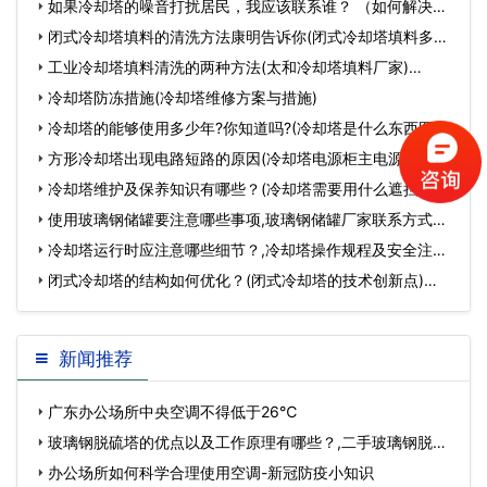
如果冷却塔的噪音打扰居民，我应该联系谁？ （如何解决冷
却塔噪音问题？）,冷却…
闭式冷却塔填料的清洗方法康明告诉你(闭式冷却塔填料多久
更换一次)…
工业冷却塔填料清洗的两种方法(太和冷却塔填料厂家)…
冷却塔防冻措施(冷却塔维修方案与措施)
冷却塔的能够使用多少年?你知道吗?(冷却塔是什么东西图片)
…
方形冷却塔出现电路短路的原因(冷却塔电源柜主电源故障应
急处理)…
冷却塔维护及保养知识有哪些？(冷却塔需要用什么遮挡)…
使用玻璃钢储罐要注意哪些事项,玻璃钢储罐厂家联系方式…
冷却塔运行时应注意哪些细节？,冷却塔操作规程及安全注意
事项…
闭式冷却塔的结构如何优化？(闭式冷却塔的技术创新点)…
新闻推荐
广东办公场所中央空调不得低于26℃
玻璃钢脱硫塔的优点以及工作原理有哪些？,二手玻璃钢脱硫
塔…
办公场所如何科学合理使用空调-新冠防疫小知识