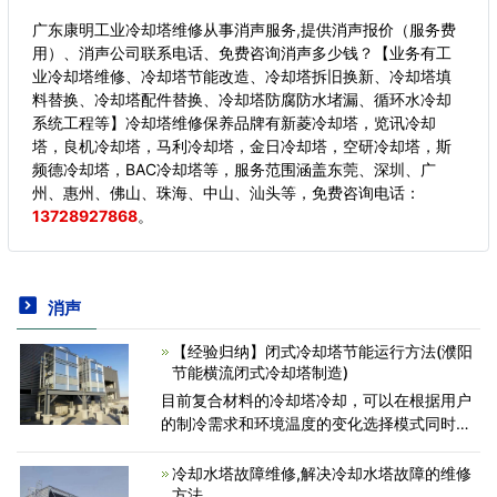
广东康明工业冷却塔维修从事消声服务,提供消声报价（服务费
用）、消声公司联系电话、免费咨询消声多少钱？【业务有工
业冷却塔维修、冷却塔节能改造、冷却塔拆旧换新、冷却塔填
料替换、冷却塔配件替换、冷却塔防腐防水堵漏、循环水冷却
系统工程等】冷却塔维修保养品牌有新菱冷却塔，览讯冷却
塔，良机冷却塔，马利冷却塔，金日冷却塔，空研冷却塔，斯
频德冷却塔，BAC冷却塔等，服务范围涵盖东莞、深圳、广
州、惠州、佛山、珠海、中山、汕头等，
免费咨询电话：
13728927868
。
消声
【经验归纳】闭式冷却塔节能运行方法(濮阳
节能横流闭式冷却塔制造)
目前复合材料的冷却塔冷却，可以在根据用户
的制冷需求和环境温度的变化选择模式同时，
在节能水量的情况下，比传统的热交换器节省
更多的能源优点，这里研究的问题包括，冷却
冷却水塔故障维修,解决冷却水塔故障的维修
塔化合物的数学模型的
方法