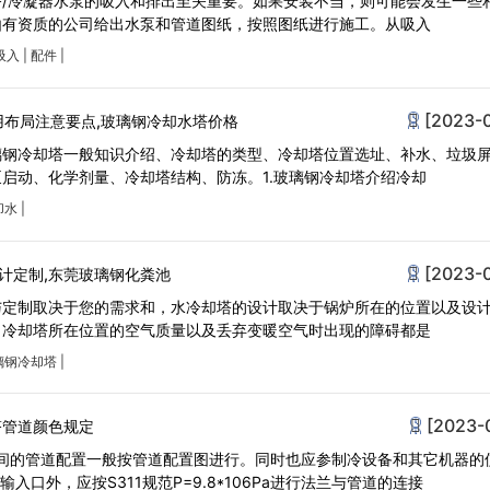
/冷凝器水泵的吸入和排出至关重要。如果安装不当，则可能会发生一些
由有资质的公司给出水泵和管道图纸，按照图纸进行施工。从吸入
吸入
|
配件
|
[2023-
用布局注意要点,玻璃钢冷却水塔价格
璃钢冷却塔一般知识介绍、冷却塔的类型、冷却塔位置选址、补水、垃圾
启动、化学剂量、冷却塔结构、防冻。1.玻璃钢冷却塔介绍冷却
却水
|
[2023-
计定制,东莞玻璃钢化粪池
与定制取决于您的需求和，水冷却塔的设计取决于锅炉所在的位置以及设
，冷却塔所在位置的空气质量以及丢弃变暖空气时出现的障碍都是
璃钢冷却塔
|
[2023-
塔管道颜色规定
之间的管道配置一般按管道配置图进行。同时也应参制冷设备和其它机器的
了循环水输入口外，应按S311规范P=9.8*106Pa进行法兰与管道的连接