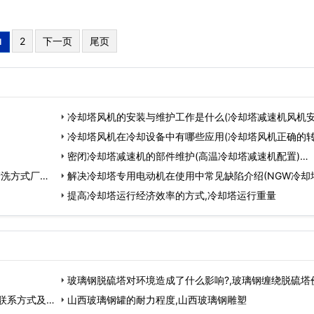
2
下一页
尾页
1
冷却塔风机的安装与维护工作是什么(冷却塔减速机风机
图)…
冷却塔风机在冷却设备中有哪些应用(冷却塔风机正确的转
…
密闭冷却塔减速机的部件维护(高温冷却塔减速机配置)…
洗方式厂家)
解决冷却塔专用电动机在使用中常见缺陷介绍(NGW冷却
用减速机)…
提高冷却塔运行经济效率的方式,冷却塔运行重量
玻璃钢脱硫塔对环境造成了什么影响?,玻璃钢缠绕脱硫塔
联系方式及电
格…
山西玻璃钢罐的耐力程度,山西玻璃钢雕塑