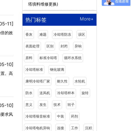
塔填料维修更换)
More+
热门标签
05-11]
功倍的效
香灰
难题
冷却塔防冻
误区
表面处理
区别
封闭
异响
原料
标准冷却塔
循环水系统
05-10]
冷却塔标准
钢化玻璃
装置。高
康明冷却塔厂家
耐久性
水轮机
防水
送风机
冷却塔样本
旋转
05-10]
意义
发生
技术
转子
的要求风
冷却塔噪音标准
中装
药剂
冷却塔电机异响
连接
工作
沉积