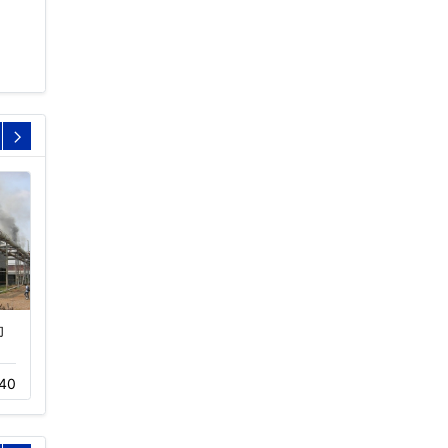
却
逆流密闭式冷却塔设备
玻璃钢横流冷却塔节能
型…
11-16
350
40
04-11
453