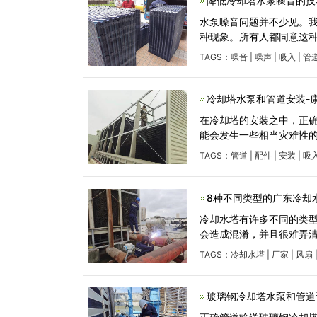
降低冷却塔水泵噪音的技
水泵噪音问题并不少见。我
种现象。所有人都同意这
TAGS：
噪音
|
噪声
|
吸入
|
管
冷却塔水泵和管道安装-
在冷却塔的安装之中，正
能会发生一些相当灾难性的
TAGS：
管道
|
配件
|
安装
|
吸
8种不同类型的广东冷却
冷却水塔有许多不同的类
会造成混淆，并且很难弄
TAGS：
冷却水塔
|
厂家
|
风扇
玻璃钢冷却塔水泵和管道