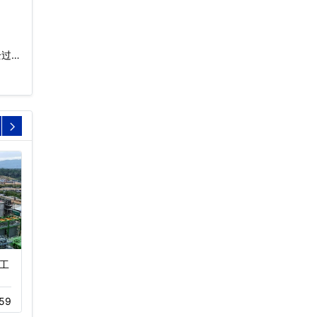
全过
工
玻璃钢横流冷却塔节能
开式横流冷却塔
型…
11-05
434
59
04-11
453