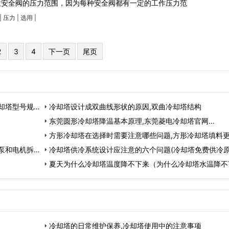
意安全阀的压力范围，因为每种安全阀都有一定的工作压力范
|
压力
|
选用
|
2
3
4
下一页
尾页
却塔型号规
冷却塔设计成双曲线形状的原因,双曲冷却塔结构
东莞圆形冷却塔降温基本原理,东莞菱电冷却塔官网…
方形冷却塔在选择时需要注意哪些问题,方形冷却塔填料
泵和电机拆
频…
冷却塔供冷系统设计应注意的六个问题(冷却塔免费供冷原
…
夏天为什么冷却塔温度降不下来（为什么冷却塔水温降不
来）,为什么有的火…
冷却塔的日常维护保养,冷却塔使用中的注意事项