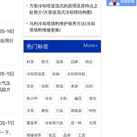
方形冷却塔逆流式的原理及其特点之
处简介(方形逆流式冷却塔结构图)
马利冷却塔填料维护保养方法(冷却
塔填料维修更换)
05-16]
的应用日
More+
热门标签
材质
形式
温差
品牌
岗位
05-15]
冷却塔温度
价格
冷却塔停机
大气压
历史
佳期
降温
来源
沉积
风阻力
热力学
冷水
主机
偏流
填充
关系
磨损
污染
调速器
特性
05-11]
覆盖率
冷却塔污染
是一种
光滑
绍一下。
维修保养
状态
晶体
工质