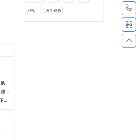
1
排气
可再生资源
更换视
理)
下