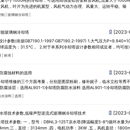
量小于1000吨的冷却塔，可选用高强度铝合金材质风机;流量大于1000
质风机，叶片为先进的机翼型，风机气动力合理、风量大、运转平稳、噪
控制
|
玻璃钢冷却塔
|
[2023-
节能玻璃钢冷却塔
(依据GB7190.1-1997:GB7190.2-1997) 1.大气压力P=9.940×1
干球温度为：31.5℃ 。 2.对于本系列冷却塔设计参数相符或近者，均可按
用
|
标准
|
[2023-
塔防腐蚀材料的选用
冷却塔维修的三个方面考量，分别是图层粉刷，修补妮子，临水立柱等秀
腐涂层：选用AL901-1冷却塔防腐防水涂料 选用AL901-1冷却塔防腐
防水涂料
|
选用
|
[2023-
水塔技术参数,低噪声型逆流式玻璃钢冷却塔技术
术参数: 一，型号：DBNL3-125T凉水塔(降温幅度5-8°)循环水量
4mm.三，直径：3134mm .四，电机功率：3KW .五，风机直径：1800