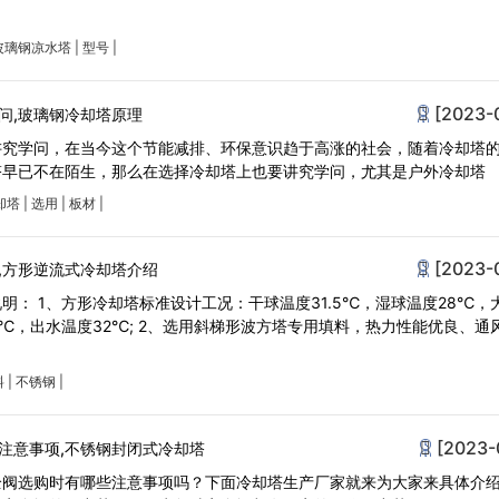
玻璃钢凉水塔
|
型号
|
[2023-
问,玻璃钢冷却塔原理
讲究学问，在当今这个节能减排、环保意识趋于高涨的社会，随着冷却塔
塔早已不在陌生，那么在选择冷却塔上也要讲究学问，尤其是户外冷却塔
却塔
|
选用
|
板材
|
[2023-
,方形逆流式冷却塔介绍
明： 1、方形冷却塔标准设计工况：干球温度31.5℃，湿球温度28℃，
42℃，出水温度32℃; 2、选用斜梯形波方塔专用填料，热力性能优良、通
料
|
不锈钢
|
[2023-
注意事项,不锈钢封闭式冷却塔
全阀选购时有哪些注意事项吗？下面冷却塔生产厂家就来为大家来具体介