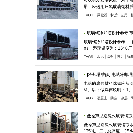
玻璃钢冷却塔风机：对于流
塔，应选用环氧玻璃钢材
TAGS：
雾化器
|
材质
|
选用
|
玻璃钢冷却塔设计参考,
玻璃钢冷却塔设计参考 一.设计参数
pa，湿球温度为：28℃,
TAGS：
水温
|
参数
|
设计
|
选
[冷却塔维修] 电站冷却
电站防腐蚀材料选择应从
料。以下做具体说明： 1、防
TAGS：
混凝土
|
防腐
|
涂层
|
低噪声型逆流式玻璃钢凉
低噪声型逆流式玻璃钢凉水塔技
125吨。二，总高度：354