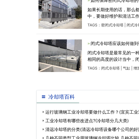
如何保障密闭式冷却塔的
如果长期使用的话，那么
中，要做好维护和清洁工
TAGS：
密闭式冷却塔
|
闭式冷
闭式冷却塔应该如何做到
闭式冷却塔是最常见的一
相同的高度的设计当中，
TAGS：
闭式冷却塔
|
气缸
|
增
冷却塔百科
运行玻璃钢工业冷却塔要做什么工作？(宜宾工业
冷却塔厂家)…
工业冷却塔有哪些改进点?(冷却塔分几大类)
清远冷却塔的分类(清远冷却塔设备哪个公司的好
几种不同类型工业用玻璃钢冷却塔比较,几种不同