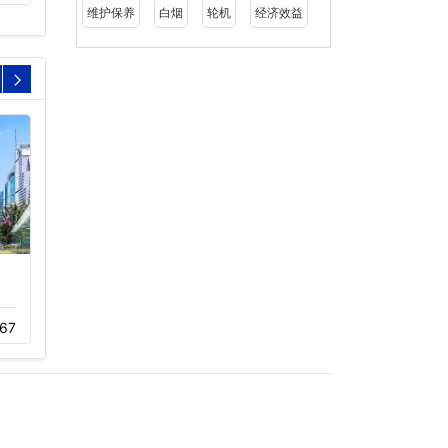
维护保养
白烟
轮机
经济效益
深圳天虹商场龙华店冷却
珠海长隆横琴湾酒店
塔维修…
12-01
306
67
11-05
387