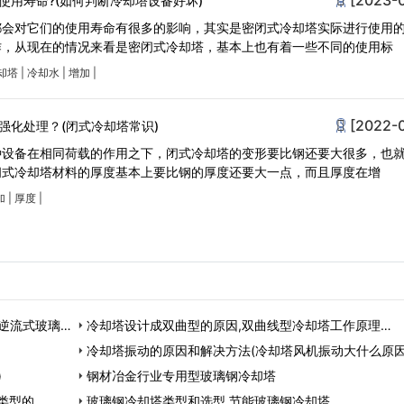
使用寿命?(如何判断冷却塔设备好坏)
都会对它们的使用寿命有很多的影响，其实是密闭式冷却塔实际进行使用
作，从现在的情况来看是密闭式冷却塔，基本上也有着一些不同的使用标
却塔
|
冷却水
|
增加
|
[2022-
强化处理？(闭式冷却塔常识)
种设备在相同荷载的作用之下，闭式冷却塔的变形要比钢还要大很多，也
闭式冷却塔材料的厚度基本上要比钢的厚度还要大一点，而且厚度在增
加
|
厚度
|
逆流式玻璃钢
冷却塔设计成双曲型的原因,双曲线型冷却塔工作原理…
冷却塔振动的原因和解决方法(冷却塔风机振动大什么原因
)
钢材冶金行业专用型玻璃钢冷却塔
类型的…
玻璃钢冷却塔类型和选型,节能玻璃钢冷却塔