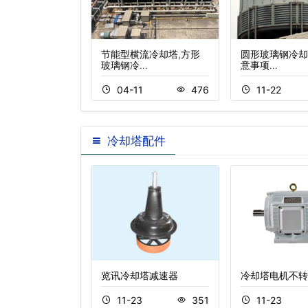
降噪技术
节能型横流冷却塔,方形
圆形玻璃钢冷却
玻璃钢冷…
意事项…
8
365
04-11
476
11-22
冷却塔配件
进风窗厂家价格
览讯冷却塔减速器
冷却塔电机不转
2
445
11-23
351
11-23