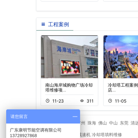
工程案例
隆横琴湾酒店冷却
南山海岸城购物广场冷却
冷却塔工程案例
塔维修项…
店…
3
286
11-23
311
11-05
请您留言
深圳
广州
珠海
佛山
中山
东莞
清
城市分站
广东康明节能空调有限公司
冷却塔减速机
冷却塔填料维修
友情链接
13728927868