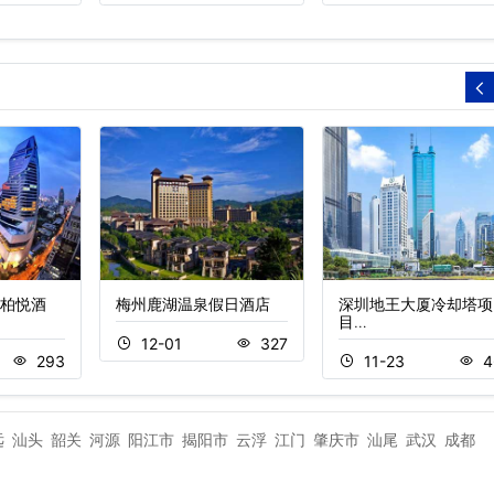
柏悦酒
梅州鹿湖温泉假日酒店
深圳地王大厦冷却塔项
目…
12-01
327
293
11-23
4
远
汕头
韶关
河源
阳江市
揭阳市
云浮
江门
肇庆市
汕尾
武汉
成都