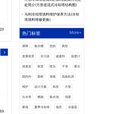
处简介(方形逆流式冷却塔结构图)
马利冷却塔填料维护保养方法(冷却
塔填料维修更换)
玻璃钢开式冷却塔
超静音密闭式冷却塔
20
11-18
352
11-05
335
More+
热门标签
屏障
集水槽
您的
典型
发展前景
水污染
减速剂
温度计
或者是
材质
喷头
干净
雾水
国内外
新鲜
准线
高效机房
维护
设计方案
风管
方形
出水管
燃烧
集水池
强度
S波冷却塔填料
冷却塔消音罩
要领
夏季冷却塔
场所
冷凝器
89
11-22
491
11-23
337