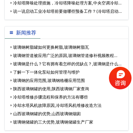
冷却塔降噪处理措施，冷却塔降噪处理方案,中央空调冷却塔
降噪方案…
说一说启动工业冷却塔前要做哪些预备工作？(冷却塔启动条
件)…
新闻推荐
玻璃钢树脂罐如何更换树脂,玻璃钢树脂瓦
玻璃钢管道被应用广泛的原因,玻璃钢管道修补视频教程…
玻璃钢是什么？它有拥有着怎样的优缺点？,玻璃钢是什么材
质制成的…
了解一下一体化泵站如何管理与维护
玻璃钢的应用范围,玻璃钢格栅应用范围
陕西玻璃钢罐的使用,陕西玻璃钢厂家查询
冷却塔维修步骤流程和保养的方法有哪些
冷却水塔风机故障原因,冷却塔风机维修改造方法
山西玻璃钢罐的优势,山西玻璃钢烟囱
玻璃钢储罐的三大优势,玻璃钢储罐生产厂家