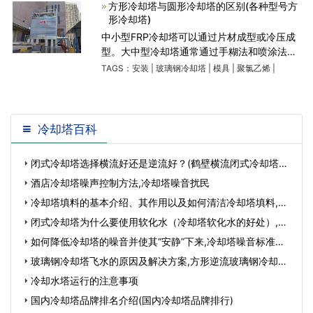
对以用于密封隔热用的
方形冷却塔与圆形冷却塔的区别(各种型号方
形冷却塔)
中小型FRP冷却塔可以通过片材成型或冷压成
型。大中型冷却塔通常通过手糊法和喷涂法混
合或通过手糊形成。压模法需要液压机和金属
TAGS：
安装
|
玻璃钢冷却塔
|
模具
|
聚氯乙烯
|
模具，设备投资大，模塑产品的尺寸有限。本
节介绍了目前手
冷却塔百科
闭式冷却塔选择横流好还是逆流好？(鹤壁横流闭式冷却塔常
用解决方案)…
酒店冷却塔噪声控制方法,冷却塔噪音扰民
冷却塔填料的基本介绍、其作用以及如何清洁冷却塔填料,冷
却塔填料的基…
闭式冷却塔为什么要使用软化水（冷却塔软化水的好处）,闭
式冷却塔为什么要…
如何降低冷却塔的噪音并使其“安静”下来,冷却塔噪音标准是
多少…
玻璃钢冷却塔飞水的原因及解决方案,方形逆流玻璃钢冷却
塔…
冷却水塔运行的注意事项
国内冷却塔品牌排名介绍(国内冷却塔品牌排行)