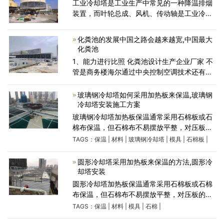
工业冷却塔是工业生产中常见的一种降温排烟
装置，而叶轮总成、风机、传动轴是工业冷却
塔上的三个核心组成部件，直接影响着工业冷
却塔的运行，所以对这三个核心部件用户朋友
化粪池的发展中国之路会越来越宽,中国最大
要多加了解，以便更
化粪池
1、能力进行比照 化粪池设计生产企业厂家 不
管是商务楼海尔通过中央控制空调技术还有就
是海尔分体式空调作为基本的能力以及全是我
们得到有效降温和加热，但中央关于空调跟分
玻璃钢冷却塔如何采用加热板来保温,玻璃钢
体式碟形弹
冷却塔安装施工方案
玻璃钢冷却塔加热板保温通常采用石棉板或石
棉布保温，但石棉布不易摆放平整，对压板的
平行度保证也有定的影响。石棉板的种类很
TAGS：
保温
|
材料
|
玻璃钢冷却塔
|
模具
|
石棉板
|
多，最常见的是橡胶石棉板，但这种石棉板却
不对以用于密封隔热用
圆形冷却塔采用加热板来保温的方法,圆形冷
却塔安装
圆形冷却塔加热板保温通常采用石棉板或石棉
布保温，但石棉布不易摆放平整，对压板的平
行度保证也有一定的影响。石棉板的种类很
TAGS：
保温
|
材料
|
模具
|
石棉
|
多，常见的是橡胶石棉板，但这种石棉板却不