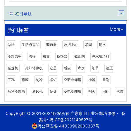
栏目导航
More+
热门标签
做法
生活必需品
调速器
数据中心
紧固
钢水
冷却效率
漂移
布置
换热器
截止阀
凉水塔填料
减速机
冷却塔停机
它是
感应
库房
细节
油压
工况
橡胶
制冷
缩短
空研冷却塔
神器
差别
马利冷却塔
通风机
便捷
菱电冷却塔
明火
用处
气温
CopyRight © 2021-2024版权所有 广东康明工业冷却塔维修
备
案号:
粤ICP备2021149527号
粤公网安备 44030902003387号