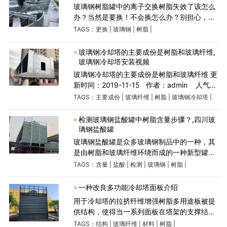
玻璃钢树脂罐中的离子交换树脂失效了该怎么
办？当然是要换！不会换怎么办？别担心，本
文小编就给大家讲讲玻璃钢树脂罐中的树脂更
TAGS：
更换
|
玻璃钢
|
树脂
|
换步骤和前期准备要点。装填前准备装填树脂
前，应仔细检查玻璃钢
玻璃钢冷却塔的主要成份是树脂和玻璃纤维,
玻璃钢冷却塔安装视频
玻璃钢冷却塔的主要成份是树脂和玻璃纤维 更
新时间：2019-11-15 作者：admin 人气：
316 玻璃钢冷却塔中的自然通风筒在终止的生
TAGS：
主要成份
|
玻璃纤维
|
树脂
|
玻璃钢冷却塔
|
产制造的时多，在应用的全过程中具备十分优
良的流膂
检测玻璃钢盐酸罐中树脂含量步骤？,四川玻
璃钢盐酸罐
玻璃钢盐酸罐是众多玻璃钢制品中的一种，其
是由树脂和玻璃纤维环绕而成的一种新型罐
体，其耐腐蚀，高强度，运用寿命长。可是虽
TAGS：
含量
|
盐酸
|
检测
|
玻璃钢
|
树脂
|
然许多人都知道，玻璃钢盐酸罐中含有树脂的
成分，可是并不知道含量是
一种改良多功能冷却塔面板介绍
用于冷却塔的拉挤纤维增强树脂多用途板被提
供结构，使得当一系列面板在塔架的支撑结构
上以旁边的关系安装时，它们可用于形成甲板
TAGS：
结构
|
玻璃纤维
|
材料
|
树脂
|