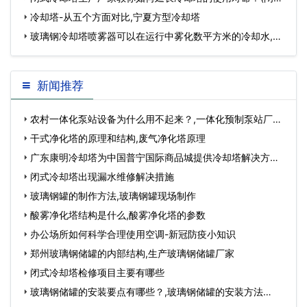
冷却塔厂家安装…
冷却塔-从五个方面对比,宁夏方型冷却塔
玻璃钢冷却塔喷雾器可以在运行中雾化数平方米的冷却水,圆
形玻璃钢冷却…
新闻推荐
农村一体化泵站设备为什么用不起来？,一体化预制泵站厂
家…
干式净化塔的原理和结构,废气净化塔原理
广东康明冷却塔为中国普宁国际商品城提供冷却塔解决方
案…
闭式冷却塔出现漏水维修解决措施
玻璃钢罐的制作方法,玻璃钢罐现场制作
酸雾净化塔结构是什么,酸雾净化塔的参数
办公场所如何科学合理使用空调-新冠防疫小知识
郑州玻璃钢储罐的内部结构,生产玻璃钢储罐厂家
闭式冷却塔检修项目主要有哪些
玻璃钢储罐的安装要点有哪些？,玻璃钢储罐的安装方法…