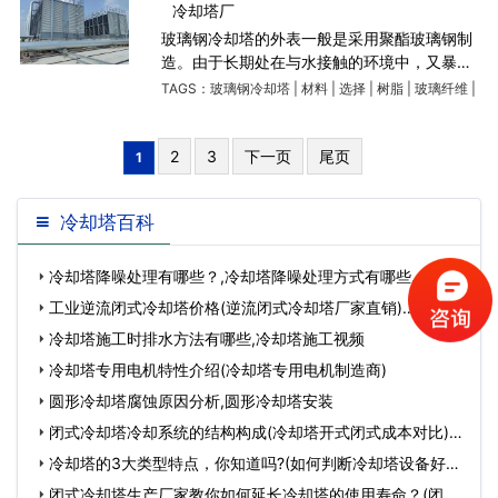
冷却塔厂
玻璃钢冷却塔的外表一般是采用聚酯玻璃钢制
造。由于长期处在与水接触的环境中，又暴漏
在大自然环境下，所以在选择玻璃钢冷却塔材
TAGS：
玻璃钢冷却塔
|
材料
|
选择
|
树脂
|
玻璃纤维
|
料时，要考虑到耐水性和乃自然老化性。在选
择时要注意： 1.增
2
3
下一页
尾页
1
冷却塔百科
冷却塔降噪处理有哪些？,冷却塔降噪处理方式有哪些…
工业逆流闭式冷却塔价格(逆流闭式冷却塔厂家直销)…
冷却塔施工时排水方法有哪些,冷却塔施工视频
冷却塔专用电机特性介绍(冷却塔专用电机制造商)
圆形冷却塔腐蚀原因分析,圆形冷却塔安装
闭式冷却塔冷却系统的结构构成(冷却塔开式闭式成本对比)…
冷却塔的3大类型特点，你知道吗?(如何判断冷却塔设备好
坏)…
闭式冷却塔生产厂家教你如何延长冷却塔的使用寿命？(闭式