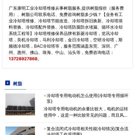
广东康明工业冷却塔维修从事树脂服务,提供树脂报价（服务费
用）、树脂公司联系电话、免费咨询树脂多少钱？【业务有工
业冷却塔维修、冷却塔节能改造、冷却塔拆旧换新、冷却塔填
料替换、冷却塔配件替换、冷却塔防腐防水堵漏、循环水冷却
系统工程等】冷却塔维修保养品牌有新菱冷却塔，览讯冷却
塔，良机冷却塔，马利冷却塔，金日冷却塔，空研冷却塔，斯
频德冷却塔，BAC冷却塔等，服务范围涵盖东莞、深圳、广
州、惠州、佛山、珠海、中山、汕头等，
免费咨询电话：
13728927868
。
树脂
冷却塔专用电动机怎么使用(冷却塔专用循环
泵)
冷却塔专用电动机的余量比较大，电机的运转
使用中，这是一种比较常见的问题，而且风机
经常在高转速、低负荷的运行工况下，风机振
动较大，现场噪音极强，工作环境非常恶劣。
复合流闭式冷却塔相关性能冷却情况(复合流
当挡板调到10%以下时，由
冷却塔工作原理图)