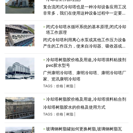
复合流闭式冷却塔也是一种冷却设备应用工况
非常多，我们在使用这种设备过程中一定要掌
握它的性能、维护方式，有效延长设备的使用
寿命，这种设备应用选择情况说明如下：适用
闭式冷却塔水循环系统的基本原理,闭式冷却
于高温流体的冷却或
塔工作原理
闭式冷却塔利用离心水泵或其他工作压力设备
产生的工作压力，使来自冷却器、吸收器或工
艺技术的温度较高的水，即冷却循环水，转移
到闭式冷却塔的冷却风机盘管，冷却循环水进
冷却塔树脂胶价格及用途,冷却塔填料粘接剂
入闭式冷却塔，根据闭
pvc胶水型号
广州康明冷却塔、康明冷却塔、康明冷却塔厂
家、览讯康明冷却塔
TAGS：
价格
|
树脂
|
冷却塔树脂胶价格及用途,冷却塔填料粘合剂
冷却塔树脂胶水的价格及使用方式
TAGS：
价格
|
树脂
|
玻璃钢树脂罐如何更换树脂,玻璃钢树脂瓦