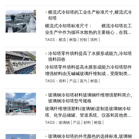
或塔楼的墙壁。每个面板具有细长的主板部
分，以及两个纵向延
横流式冷却塔的工业生产标准尺寸,横流式冷
却塔
横流式冷却塔标准尺寸： 横流冷却塔在工
业生产中作为循环水散热的主要核心，在我国
的工业生产中影响着我国的工业生产的成本以
TAGS：
横流
|
树脂
|
控制
|
填料
|
及效率。横流冷却塔在工业生产中使用不当，
就会造成设备散热
冷却塔零件填料提高了水膜形成能力,冷却塔
填料回收
冷却塔零件填料提高水膜形成能力冷却塔部件
增强材料由无碱碱玻璃纤维制成，受限制类型
和形状的限制，适合于散装产品的生产。手工
TAGS：
填料
|
产品
|
蒸汽
|
树脂
|
粘贴成型工艺是基于以固化剂为基质的树脂混
合物，以玻璃纤维
玻璃钢冷却塔材料玻璃钢纤维增强塑料简介,
玻璃钢冷却塔型号规格
玻璃纤维增强塑料(玻璃钢)是制造玻璃钢冷却
塔、化学品储罐、管道系统、仪器和其他类型
工业加工设备的绝佳材料选择。玻璃钢材料的
TAGS：
玻璃钢
|
产品
|
材料
|
树脂
|
特性在耐化学性和耐腐蚀性方面优于许多传统
材料，例如钢
玻璃钢冷却塔的外壳颜色的选择标准,玻璃钢