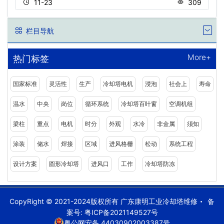
11-23
309
栏目导航
More+
热门标签
国家标准
灵活性
生产
冷却塔电机
浸泡
社会上
寿命
温水
中央
岗位
循环系统
冷却塔百叶窗
空调机组
梁柱
重点
电机
时分
外观
水冷
非金属
须知
涂装
储水
焊接
区域
进风格栅
松动
系统工程
设计方案
圆形冷却塔
进风口
工作
冷却塔防冻
CopyRight © 2021-2024版权所有 广东康明工业冷却塔维修
备
案号:
粤ICP备2021149527号
粤公网安备 44030902003387号