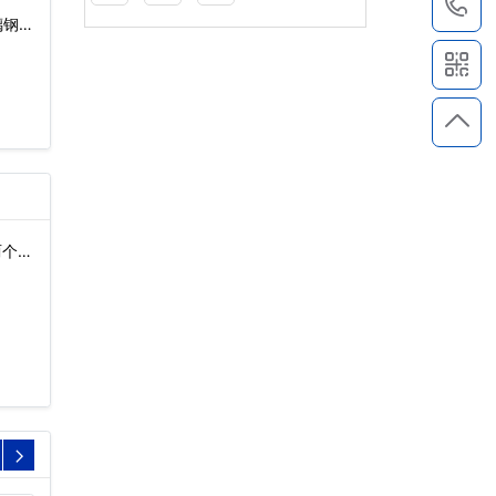
1
璃钢冷
两个缺