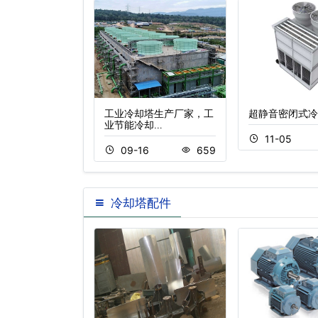
能玻璃钢冷却塔
工业冷却塔生产厂家，工
超静音密闭式冷
业节能冷却…
2
381
11-05
09-16
659
冷却塔配件