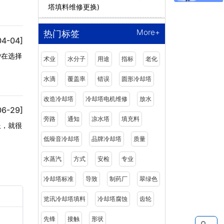
塔填料维修更换)
More+
热门标签
04-04]
户在选择
术业
水分子
用途
指标
老化
水滴
覆盖率
错误
圆形冷却塔
改造冷却塔
冷却塔电机维修
放水
06-29]
旁路
通知
凉水塔
填充料
服，就很
低噪音冷却塔
品牌冷却塔
质量
水蒸汽
方式
安检
专业
冷却塔标准
导致
制药厂
翠绿色
览讯冷却塔填料
冷却塔腐蚀
齿轮
先锋
接触
形状