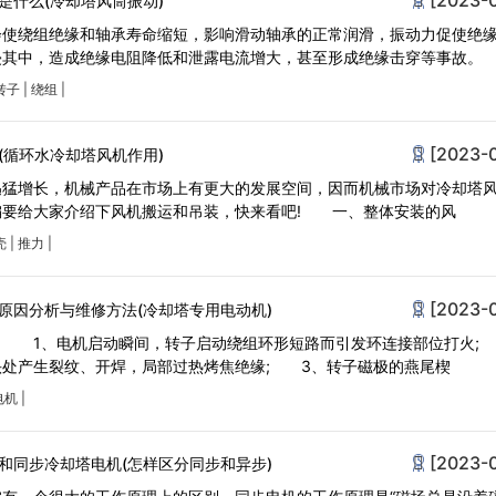
是什么(冷却塔风筒振动)
会使绕组绝缘和轴承寿命缩短，影响滑动轴承的正常润滑，振动力促使绝
侵其中，造成绝缘电阻降低和泄露电流增大，甚至形成绝缘击穿等事故
转子
|
绕组
|
[2023-
(循环水冷却塔风机作用)
迅猛增长，机械产品在市场上有更大的发展空间，因而机械市场对冷却塔
编要给大家介绍下风机搬运和吊装，快来看吧! 一、整体安装的风
壳
|
推力
|
[2023-
原因分析与维修方法(冷却塔专用电动机)
： 1、电机启动瞬间，转子启动绕组环形短路而引发环连接部位打火;
头处产生裂纹、开焊，局部过热烤焦绝缘; 3、转子磁极的燕尾楔
电机
|
[2023-
和同步冷却塔电机(怎样区分同步和异步)