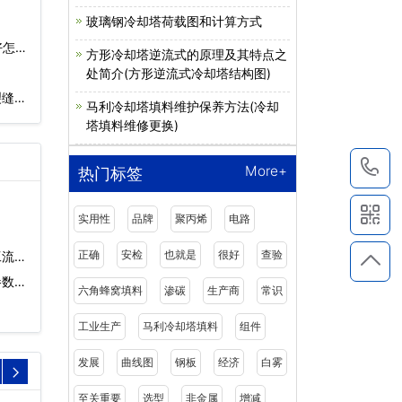
玻璃钢冷却塔荷载图和计算方式
好怎么
方形冷却塔逆流式的原理及其特点之
处简介(方形逆流式冷却塔结构图)
裂缝修
马利冷却塔填料维护保养方法(冷却
塔填料维修更换)
1
More+
热门标签
实用性
品牌
聚丙烯
电路
正确
安检
也就是
很好
查验
工流
参数…
六角蜂窝填料
渗碳
生产商
常识
工业生产
马利冷却塔填料
组件
发展
曲线图
钢板
经济
白雾
至关重要
选型
非金属
增减