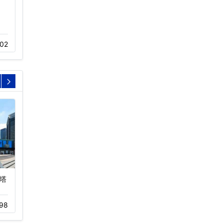
冷却塔进风窗厂家价格
更换方形冷却塔填料的几
种方法…
12-02
445
02
04-11
588
塔
梅州鹿湖温泉假日酒店
深圳佳兆业万豪酒店冷却
塔…
12-01
327
98
11-05
200