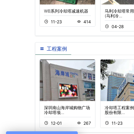
却塔填料
WB系列冷却塔减速机器
马利冷却塔常用
(马利冷…
2
312
11-23
414
04-28
工程案例
方购物联锁中心
深圳南山海岸城购物广场
冷却塔工程案例
冷却塔项…
股份有限…
1
331
12-01
267
11-23