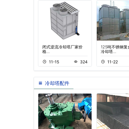
冷却塔
闭式逆流冷却塔厂家价
125吨不锈钢
格…
冷却塔…
0
413
11-15
324
11-22
冷却塔配件