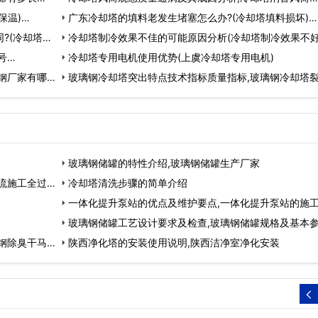
保温)…
广东冷却塔的填料老发生堵塞怎么办?(冷却塔填料损坏)…
?(冷却塔分
冷却塔制冷效果不佳的可能原因分析(冷却塔制冷效果不
号…
办)…
冷却塔专用电机使用优势(上虞冷却塔专用电机)
钢厂家有哪
玻璃钢冷却塔突出特点技术指标质量指标,玻璃钢冷却塔
复…
玻璃钢储罐的特性介绍,玻璃钢储罐生产厂家
流施工全过
冷却塔清洗步骤的简单介绍
一体化提升泵站的优点及维护要点,一体化提升泵站的施
程…
玻璃钢储罐工艺设计要求及检查,玻璃钢储罐规格及基本
钢除臭干马
陕西净化塔的安装使用说明,陕西洁净室净化安装