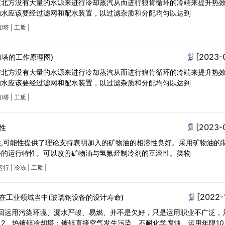
在北方没有大量的水源来进行冷却蒸汽从而进行狼肯循环的冷端来提升热
的水应该要经过滤网和配水装置，以过滤杂质和分配均匀以达到
却塔
|
工质
|
[2023-
却塔的工作原理图)
在北方没有大量的水源来进行冷却蒸汽从而进行狼肯循环的冷端来提升热
的水应该要经过滤网和配水装置，以过滤杂质和分配均匀以达到
却塔
|
工质
|
[2023-
性
,可能性提供了理论支持表明加入的矿物油的相溶性良好。采用矿物油的
好的运行特性。可以改善矿物油与氢氟烃制冷剂的互溶性。类物
运行
|
冷冻
|
工质
|
[2022-
在工业领域当中(玻璃钢设备的设计寿命)
收回运用污染环境、漏水严峻、易燃、并不是欠好，只是运用职业不广泛，
2、热镀锌冷却塔：镀锌直接空气发生污染、不耐化学腐蚀、运用年限10