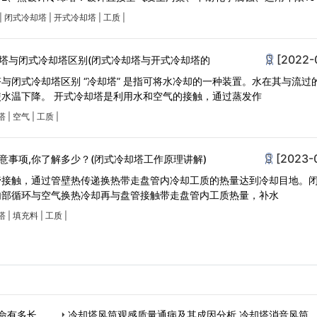
|
闭式冷却塔
|
开式冷却塔
|
工质
|
[2022-
塔与闭式冷却塔区别(闭式冷却塔与开式冷却塔的
与闭式冷却塔区别 “冷却塔” 是指可将水冷却的一种装置。水在其与流过
水温下降。 开式冷却塔是利用水和空气的接触，通过蒸发作
塔
|
空气
|
工质
|
[2023-
意事项,你了解多少？(闭式冷却塔工作原理讲解)
管接触，通过管壁热传递换热带走盘管内冷却工质的热量达到冷却目地。
内部循环与空气换热冷却再与盘管接触带走盘管内工质热量，补水
塔
|
填充料
|
工质
|
命有多长…
冷却塔风筒观感质量通病及其成因分析,冷却塔消音风筒…