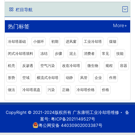
栏目导航
More+
热门标签
冷却塔基础
小循环
初期
进风窗
工业冷却塔
煤烟
闭式冷却塔填料
冻结
步骤
泥土
消费者
常见
技能
机壳
反渗透
空气污染
改造冷却塔
微生物
规程
容器
形势
空域
横流式冷却塔
动静
风管
企业
作用
做法
冷却塔底盘
污染
正确
冷却塔价格
价格
CopyRight © 2021-2024版权所有 广东康明工业冷却塔维修
备
案号:
粤ICP备2021149527号
粤公网安备 44030902003387号