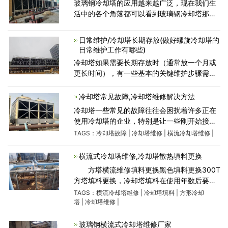
玻璃钢冷却塔的应用越来越广泛，现在我们生
活中的各个角落都可以看到玻璃钢冷却塔那么
应用，如此广泛的玻璃钢冷却塔价格是多少
呢？ 我们知道玻璃钢冷却塔作为一种新兴的东
日常维护/冷却塔长期存放(做好螺旋冷却塔的
西，价格相对而言还
日常维护工作有哪些)
冷却塔如果需要长期存放时（通常放一个月或
更长时间），有一些基本的关键维护步骤需要
注意。完成这些步骤可以确保冷却季节到来
时，冷却塔将按设计正常运行。如果冷却塔尚
冷却塔常见故障,冷却塔维修解决方法
未安装或未接电源每月
冷却塔一些常见的故障往往会困扰着许多正在
使用冷却塔的企业，特别是让一些刚开始接触
冷却塔的人员不知所错，今天冷却塔维修厂家
TAGS：
冷却塔故障
|
冷却塔维修
|
横流冷却塔维修
|
广东康明节能空调就来帮助大家全面分析一下
冷却塔常见的故
横流式冷却塔维修,冷却塔散热填料更换
方塔横流维修填料更换黑色填料更换300T
方塔填料更换，冷却塔填料在使用年数后要不
定期的进行更换，以保证冷却塔的正常工作效
TAGS：
横流冷却塔维修
|
冷却塔填料
|
方形冷却
率，年数已久存在老化现象，部分填料已脱
塔
|
冷却塔维修
|
落，导致冷却
玻璃钢横流式冷却塔维修厂家