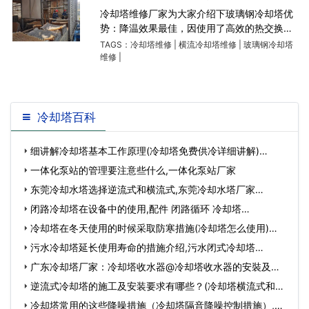
冷却塔维修厂家为大家介绍下玻璃钢冷却塔优
势：降温效果最佳，因使用了高效的热交换充
填材料，并经过特殊设计，极大的提高了本产
TAGS：
冷却塔维修
|
横流冷却塔维修
|
玻璃钢冷却塔
品的热交换性能，与原来的形状相比，其设置
维修
|
面积大幅度下降。省电力
冷却塔百科
细讲解冷却塔基本工作原理(冷却塔免费供冷详细讲解)…
一体化泵站的管理要注意些什么,一体化泵站厂家
东莞冷却水塔选择逆流式和横流式,东莞冷却水塔厂家…
闭路冷却塔在设备中的使用,配件 闭路循环 冷却塔…
冷却塔在冬天使用的时候采取防寒措施(冷却塔怎么使用)…
污水冷却塔延长使用寿命的措施介绍,污水闭式冷却塔…
广东冷却塔厂家：冷却塔收水器@冷却塔收水器的安裝及功
效(广东冷却塔收…
逆流式冷却塔的施工及安装要求有哪些？(冷却塔横流式和逆
流式区别)…
冷却塔常用的这些降噪措施（冷却塔隔音降噪控制措施）,冷