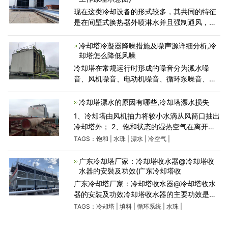
现在这类冷却设备的形式较多，其共同的特征
是在间壁式换热器外喷淋水并且强制通风，热
从间壁式换热器内的被冷却流体中经壁面传给
壁面外的喷淋水，再通过喷淋水与空气的强制
冷却塔冷凝器降噪措施及噪声源详细分析,冷
对流传给空气，而喷
却塔怎么降低风噪
冷却塔在常规运行时形成的噪音分为溅水噪
音、风机噪音、电动机噪音、循环泵噪音、供
水管道震动扩散噪音等。在其中，冷却塔的溅
水噪音、风机噪音、电动机噪音是主要噪音
冷却塔漂水的原因有哪些,冷却塔漂水损失
源。怎么整治冷却
1、冷却塔由风机抽力将较小水滴从风筒口抽出
冷却塔外； 2、饱和状态的湿热空气在离开冷
却塔以后遇到外界冷空气达到饱和状态，凝结
TAGS：
饱和
|
水珠
|
漂水
|
冷空气
|
成小水珠，形成漂水； 3、水从填料入风口飘
出。 康明是
广东冷却塔厂家：冷却塔收水器@冷却塔收
水器的安裝及功效(广东冷却塔收
广东冷却塔厂家：冷却塔收水器@冷却塔收水
器的安裝及功效冷却塔收水器的主要功效是将
自喷在空调铜管或填料表面的水组成的热蒸气
TAGS：
冷却塔
|
填料
|
循环系统
|
水珠
|
中的水份收购并循环系统应用；冷却塔收水器
是扣减冷却塔排