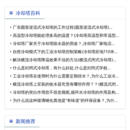
冷却塔百科
广东圆形逆流式冷却塔的工作过程(圆形逆流式冷却塔)…
高温型冷却塔能处理多高的温度？(冷却塔高温型和常温型的
区别)…
冷却塔厂家关于冷却塔除水器的用途？,冷却塔厂家电话…
自然冷却模式下的工业冷却塔控制策略(冷却塔距地110米冷
却水泵要多少…
解决横流冷却塔降温效果不佳的方法(横流式闭式冷却塔)…
什么是封闭式冷却塔，有什么好处,什么是封闭式学校…
工业冷却塔在使用时为什么需要定期排水？,为什么工业冷却
塔要加水…
横流冷却塔上安装的收水器究竟有哪些作用？？(横流式闭式
冷却塔)…
冷却塔的突出作用您不容忽视呢,循环水冷却塔的作用及构
成…
为什么说这种玻璃钢化粪池是“有味道”的环保设备？,为什么
说抖s都是玻…
新闻推荐