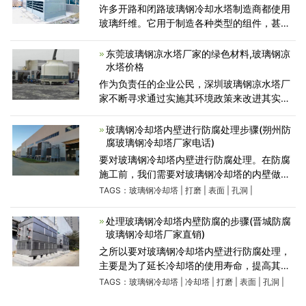
许多开路和闭路玻璃钢冷却水塔制造商都使用
玻璃纤维。它用于制造各种类型的组件，甚至
是现场安装的冷却水塔的结构型材。一、冷却
水塔选择玻璃钢纤维的原因作出这样的选择的
东莞玻璃钢凉水塔厂家的绿色材料,玻璃钢凉
原因是什么？这
水塔价格
作为负责任的企业公民，深圳玻璃钢凉水塔厂
家不断寻求通过实施其环境政策来改进其实
践，以保护环境，同时为我们的客户提供必要
的玻璃钢材料环保产品。所有深圳凉水塔厂家
玻璃钢冷却塔内壁进行防腐处理步骤(朔州防
工厂均采用环境管理
腐玻璃钢冷却塔厂家电话)
要对玻璃钢冷却塔内壁进行防腐处理。在防腐
施工前，我们需要对玻璃钢冷却塔的内壁做如
下处理： 1、除尘处理 (1)塔内壁浮尘、杂物采
TAGS：
玻璃钢冷却塔
|
打磨
|
表面
|
孔洞
|
用高压水由上而下冲洗，冲洗水使用生活淡
水。不得使用河水
处理玻璃钢冷却塔内壁防腐的步骤(晋城防腐
玻璃钢冷却塔厂家直销)
之所以要对玻璃钢冷却塔内壁进行防腐处理，
主要是为了延长冷却塔的使用寿命，提高其应
对各类酸碱物质的能力的。在防腐施工前，我
TAGS：
玻璃钢冷却塔
|
冷却塔
|
打磨
|
表面
|
孔洞
|
们需要对玻璃钢冷却塔的内壁做如下处理：1、