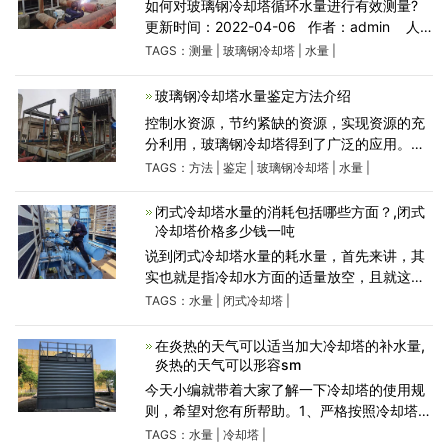
如何对玻璃钢冷却塔循环水量进行有效测量?
更新时间：2022-04-06 作者：admin 人
气：159 我们在使用玻璃钢冷却塔时有时候需
TAGS：
测量
|
玻璃钢冷却塔
|
水量
|
要对其水量进行测量，根据测量数据对其进行
调整等工作。
玻璃钢冷却塔水量鉴定方法介绍
控制水资源，节约紧缺的资源，实现资源的充
分利用，玻璃钢冷却塔得到了广泛的应用。它
具备耐腐蚀、强度高、重量轻、占地少、并且
TAGS：
方法
|
鉴定
|
玻璃钢冷却塔
|
水量
|
运输、安装和维修都较方便，对空 调、制冷、
空压站、加热炉及
闭式冷却塔水量的消耗包括哪些方面？,闭式
冷却塔价格多少钱一吨
说到闭式冷却塔水量的耗水量，首先来讲，其
实也就是指冷却水方面的适量放空，且就这一
点来讲为了保证冷却水的水质达到了国家环保
TAGS：
水量
|
闭式冷却塔
|
方面的要求，允许冷却水必须是要有一定比例
的放空量，以方便我们
在炎热的天气可以适当加大冷却塔的补水量,
炎热的天气可以形容sm
今天小编就带着大家了解一下冷却塔的使用规
则，希望对您有所帮助。1、严格按照冷却塔运
行维护手册操作。2、冷却塔循环水压力过大时
TAGS：
水量
|
冷却塔
|