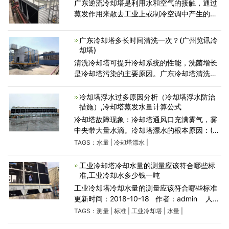
广东逆流冷却塔是利用水和空气的接触，通过
蒸发作用来散去工业上或制冷空调中产生的废
热的一种设备。基本原理是：干燥(低焓值)的
空气经过风机的抽动后，自风网处进入冷却塔
广东冷却塔多长时间清洗一次？(广州览讯冷
内；饱和蒸汽为压力
却塔)
清洗冷却塔可提升冷却系统的性能，洗菌增长
是冷却塔污染的主要原因。广东冷却塔清洗程
序应包括：包括消毒，清洗；包括所有潮湿表
面的清洗；至少每6个月清洗冷却塔一
冷却塔浮水过多原因分析（冷却塔浮水防治
次。 在化学消毒和机械清
措施）,冷却塔蒸发水量计算公式
冷却塔故障现象：冷却塔通风口充满雾气，雾
中夹带大量水滴。冷却塔漂水的根本原因：(1)
所选制冷泵扬程过高。冷却塔出水头过大，造
TAGS：
水量
|
冷却塔漂水
|
成水花飞溅。(2)冷却塔布水管安装视角不合
适，洒水方向与水平方
工业冷却塔冷却水量的测量应该符合哪些标
准,工业冷却水多少钱一吨
工业冷却塔冷却水量的测量应该符合哪些标准
更新时间：2018-10-18 作者：admin 人
气：251 工业上面使用的冷却塔都会被注入冷
TAGS：
测量
|
标准
|
工业冷却塔
|
水量
|
却塔来完成冷却。冷却水在工业冷却塔中具有