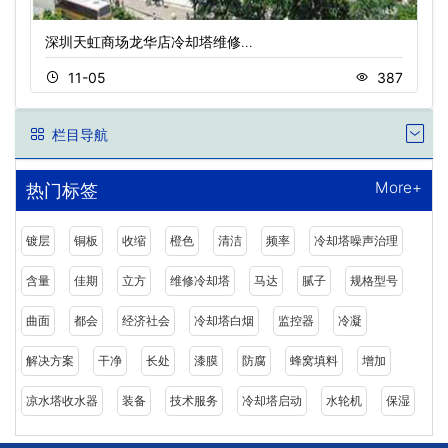
深圳天虹商场龙华店冷却塔维修…
11-05
387
栏目导航
More+
热门标签
镀层
铜板
收缩
橙色
清洁
频率
冷却塔噪声治理
含量
佳期
立方
维修冷却塔
马达
腻子
规格型号
曲面
都会
经济社会
冷却塔白烟
监控器
冷凝
解决方案
干净
长处
漆膜
防腐
蜂窝填料
增加
凉水塔收水器
装备
技术服务
冷却塔启动
水轮机
保湿