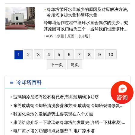
冷却塔不得投入使用，正常循环水压力2-5kg
足够。3、冷却
冷却塔循环水量减少的原因及对应解决方法,
冷却塔冷却水量和循环水量一
冷却塔运作过程中循环水量会偶尔的变少，究
其原因可以归结为三个，当然我们也应该针对
这3个原因来进行相应的解决办法。冷却塔运
TAGS：
水量
|
原因
|
冷却塔
|
作过程中，循环水量不知道怎么回事就变少
了，造成这种现象的原
2
3
4
5
6
7
8
9
10
1
下一页
尾页
冷却塔百科
玻璃钢冷却塔有没有替代者,节能玻璃钢冷却塔
东莞玻璃钢冷却塔清洗步骤和方法,玻璃钢冷却塔裂缝修复…
我国化粪池的发展趋势主要表现在六个方面
康明给你介绍一下玻璃钢冷却塔的发展史(介绍一下林家菱)…
电厂凉水塔的功能特点及选型？,电厂凉水塔