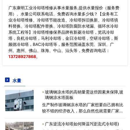
广东康明工业冷却塔维修从事水量服务,提供水量报价（服务费
用）、水量公司联系电话、免费咨询水量多少钱？【业务有工
业冷却塔维修、冷却塔节能改造、冷却塔拆旧换新、冷却塔填
料替换、冷却塔配件替换、冷却塔防腐防水堵漏、循环水冷却
系统工程等】冷却塔维修保养品牌有新菱冷却塔，览讯冷却
塔，良机冷却塔，马利冷却塔，金日冷却塔，空研冷却塔，斯
频德冷却塔，BAC冷却塔等，服务范围涵盖东莞、深圳、广
州、惠州、佛山、珠海、中山、汕头等，
免费咨询电话：
13728927868
。
水量
玻璃钢凉水塔的高销量需这些因素来保障,玻
璃钢凉水塔面板
生产制作玻璃钢凉水塔的厂家想要自己拥有比
较不错的经济收入，那么自然也就需要厂家做
好该产品设备的销售工作了。厂家的销售工作
做好了，才能拥有比较不错的经济收入。那
广东逆流冷却塔如何降温?(逆流式冷却塔)
么，凉水塔设备想要