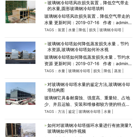
非常重要的
玻璃钢冷却塔风吹损失装置，降低空气带走
的水量,圆形玻璃钢冷却塔填料
玻璃钢冷却塔风吹损失装置，降低空气带走的
水量 更新时间：2019-07-16 作者：admin
人气：348 玻璃钢冷却塔风吹损失装置，降低
TAGS：
装置
|
水量
|
降低
|
损失
|
玻璃钢冷却塔
|
空气带走的水量 玻璃钢冷却塔耐腐蚀、强度
高、重量轻
玻璃钢冷却塔如何降低蒸发损失水量，节约
水资源,玻璃钢冷却塔如何补水视
玻璃钢冷却塔如何降低蒸发损失水量，节约水
资源 更新时间：2019-07-16 作者：admin
人气：312 玻璃钢冷却塔如何降低蒸发损失水
TAGS：
水量
|
玻璃钢冷却塔
|
损失
|
降低
|
蒸发
|
量，节约水资源 玻璃钢冷却塔风机是循环水系
统的核心设
对玻璃钢冷却塔水量的鉴定方法,玻璃钢冷却
塔结构图
玻璃钢它具备耐腐蚀、强度高、重量轻、占地
少、并且运输、安装和维修都较方便的特点，
对空 调、制冷、空压站、加热炉及冷凝工艺等
TAGS：
方法
|
鉴定
|
玻璃钢冷却塔
|
水量
|
冷却水循环系统尤为适宜。所以玻璃钢冷却塔
越来越受到
如何对玻璃钢冷却塔循环水量进行有效测量?,
玻璃钢如何制作视频