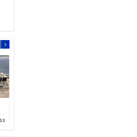
节能型横流冷却塔,方形
125吨不锈钢复合流闭式
玻璃钢冷…
冷却塔…
53
04-11
476
11-22
431