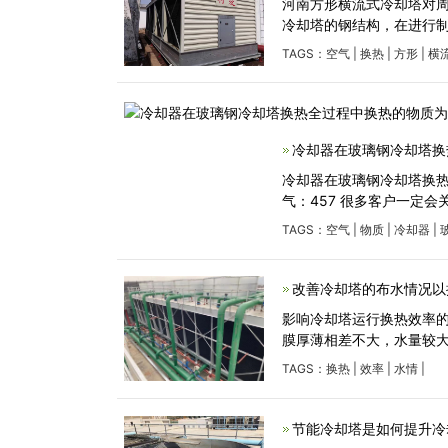
河南方形横流式冷却塔对周围空气
冷却塔的钢结构，在进行
TAGS：
空气
|
换热
|
方形
|
横
冷却器在玻璃钢冷却塔换
冷却器在玻璃钢冷却塔换热全
气：457 很多客户一定
TAGS：
空气
|
物质
|
冷却器
|
改善冷却塔的布水情况以
影响冷却塔运行换热效率
膜厚薄相差不大，水量较
TAGS：
换热
|
效率
|
水情
|
节能冷却塔是如何提升冷