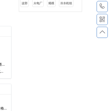
这部
火电厂
规模
冷水机组
1
塔招
…
价格