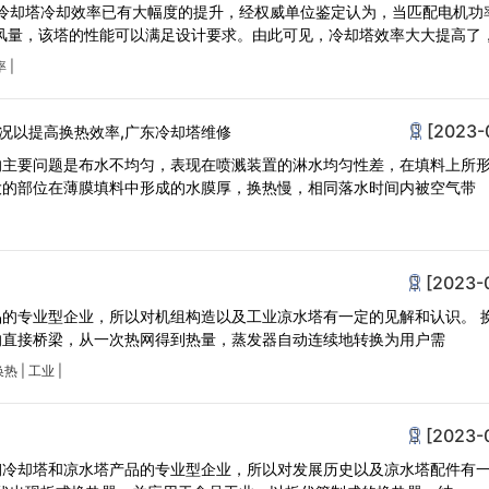
的冷却塔冷却效率已有大幅度的提升，经权威单位鉴定认为，当匹配电机功
机风量，该塔的性能可以满足设计要求。由此可见，冷却塔效率大大提高了
率
|
[2023-
况以提高换热效率,广东冷却塔维修
的主要问题是布水不均匀，表现在喷溅装置的淋水均匀性差，在填料上所
大的部位在薄膜填料中形成的水膜厚，换热慢，相同落水时间内被空气带
[2023-
的专业型企业，所以对机组构造以及工业凉水塔有一定的见解和认识。 
的直接桥梁，从一次热网得到热量，蒸发器自动连续地转换为用户需
换热
|
工业
|
[2023-
钢冷却塔和凉水塔产品的专业型企业，所以对发展历史以及凉水塔配件有