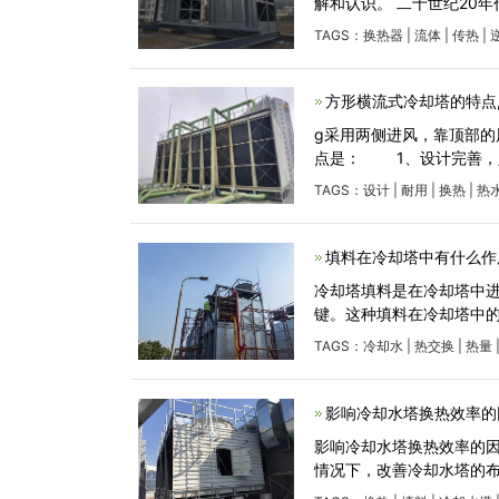
解和认识。 二十世纪20
TAGS：
换热器
|
流体
|
传热
|
方形横流式冷却塔的特点
g采用两侧进风，靠顶部
点是： 1、设
TAGS：
设计
|
耐用
|
换热
|
热
填料在冷却塔中有什么作
冷却塔填料是在冷却塔中
键。这种填料在冷却塔中
TAGS：
冷却水
|
热交换
|
热量
影响冷却水塔换热效率的
影响冷却水塔换热效率的