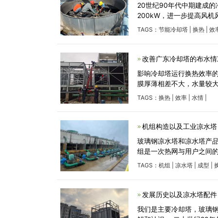
20世纪90年代中期建成
200kW，进一步提高风
TAGS：
节能冷却塔
|
换热
|
效
改善广东冷却塔的布水情
影响冷却塔运行换热效率
膜厚薄相差不大，水量较
TAGS：
换热
|
效率
|
水情
|
机组构造以及工业凉水塔
玻璃钢凉水塔和凉水塔产品
组是一次热网与用户之间
TAGS：
机组
|
凉水塔
|
成型
|
发展历史以及凉水塔配件
我们是主要冷却塔，玻璃