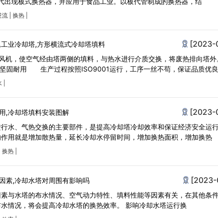
年代出现板式换热器，并应用于食品工业。以板代管制成的换热器，结
逆流
|
换热
|
[2023-
,工业冷却塔,方形横流式冷却塔填料
的风机，使空气经由塔两侧的填料，与热水进行介质交换，将废热排向塔外
计完善，坚固耐用 生产过程按照ISO9001运行，工序一丝不苟，保证品质优
水
|
[2023-
用,冷却塔填料安装图解
进行水、气热交换的主要部件，是提高冷却塔冷却效率和保证经济安全运
的作用就是增加散热量，延长冷却水停留时间，增加换热面积，增加换热
|
换热
|
[2023-
因素,冷却水塔对周围有影响吗
因素与水塔的布水情况、空气动力特性、填料性能等因素有关，在其他条
情况下，改善冷却水塔的布水情况，将会提高冷却水塔的换热效率。 影响冷却水塔运行换