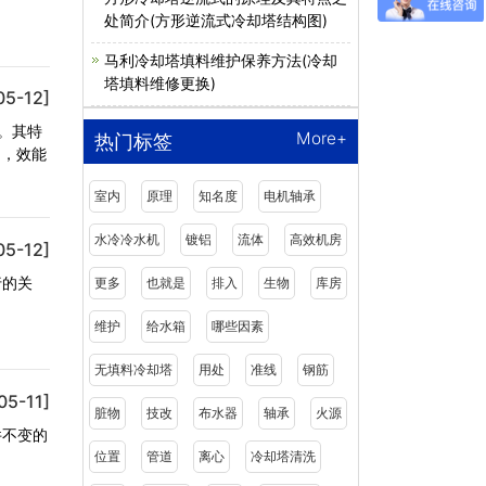
处简介(方形逆流式冷却塔结构图)
马利冷却塔填料维护保养方法(冷却
塔填料维修更换)
05-12]
。其特
More+
热门标签
良，效能
室内
原理
知名度
电机轴承
水冷冷水机
镀铝
流体
高效机房
05-12]
行的关
更多
也就是
排入
生物
库房
维护
给水箱
哪些因素
无填料冷却塔
用处
准线
钢筋
05-11]
脏物
技改
布水器
轴承
火源
件不变的
位置
管道
离心
冷却塔清洗