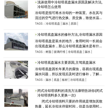
多时候出现底盘漏水
浅谈使用中冷却塔底盘漏水原因及解决方法,
冷却塔怎么使用
冷却塔是指可将水冷却的一种装置。水在其与
流过的空气进行热交换、质交换，致使水温下
降。使用冷却塔底盘漏水原因及解决方法？冷
TAGS：
冷却塔底盘
|
漏水
|
原因
|
却塔底盘是装水的地方，因长年累月装水，很
多时候出现底盘漏水
冷却塔底盘漏水的修补方法,冷却塔漏水原因
冷却塔底盘是装水的地方，食用时间一长就会
出现底盘漏水，那么冷却塔底盘漏水是有什么
修补的方法呢？ 一、贴合前准备： 1、贴合处
TAGS：
树脂
|
玻璃纤维
|
冷却塔底盘
|
漏水
|
一定要保持无灰尘及不潮湿。 2、树脂与硬化
剂的调和：每
冷却塔底盘漏水主要原因,主驾底盘漏水
冷却塔底盘因长年累月的腐蚀，容易出现底盘
漏水问题，所以发现后及时进行修补，了解冷
却塔底盘漏水主要原因，做好预防工作。 一、
TAGS：
漏水
|
底盘
|
板材
|
冷却塔底盘
|
长时间水的侵蚀，过水底盘板材与板材的接口
处，玻璃丝布密封出
闭式冷却塔填料的清洗方法康明告诉你(闭式
冷却塔填料多久更换一次)
​ 闭式冷却塔填料只要的作用就是增加其散
热量，延长冷却水停留时间，但是当使用时间