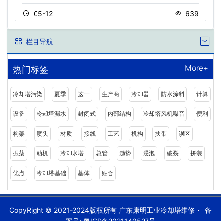
05-12
639
栏目导航
More+
热门标签
冷却塔污染
夏季
这一
生产商
冷却器
防水涂料
计算
设备
冷却塔漏水
封闭式
内部结构
冷却塔风机噪音
便利
构架
喷头
材质
接线
工艺
机构
挟带
误区
振荡
动机
冷却水塔
总管
趋势
浸泡
破裂
拼装
优点
冷却塔基础
基体
贴合
CopyRight © 2021-2024版权所有 广东康明工业冷却塔维修
备
案号:
粤ICP备2021149527号