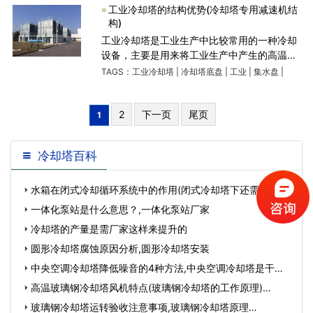
塔体采用好的玻璃
工业冷却塔的结构优势(冷却塔专用减速机结
构)
工业冷却塔是工业生产中比较常用的一种冷却
设备，主要是用来将工业生产中产生的高温进
行排除。工业冷却塔的运行系统中包含了多种
TAGS：
工业冷却塔
|
冷却塔底盘
|
工业
|
集水盘
|
设备的专用零部件，其结构优势包括： ①
塔体采用好的玻璃
2
下一页
尾页
1
冷却塔百科
水箱在闭式冷却循环系统中的作用(闭式冷却塔下还需要循环
水池吗)…
一体化泵站是什么意思？,一体化泵站厂家
冷却塔的产量是需厂家这样来提升的
圆形冷却塔腐蚀原因分析,圆形冷却塔安装
中央空调冷却塔降低噪音的4种方法,中央空调冷却塔是干什
么用的…
高温玻璃钢冷却塔风机特点(玻璃钢冷却塔的工作原理)…
玻璃钢冷却塔运转验收注意事项,玻璃钢冷却塔原理…