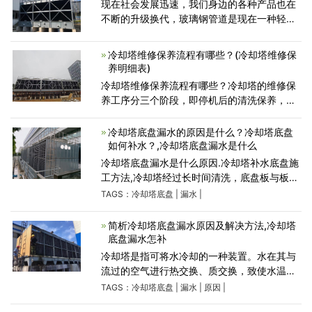
现在社会发展迅速，我们身边的各种产品也在
不断的升级换代，玻璃钢管道是现在一种轻
质、高强、耐腐蚀的非金属管道，在很多领域
总都有应用。下面来为大家介绍一下玻璃钢管
冷却塔维修保养流程有哪些？(冷却塔维修保
道的优势。 玻璃钢
养明细表)
冷却塔维修保养流程有哪些？冷却塔的维修保
养工序分三个阶段，即停机后的清洗保养，开
机前的检查调试，正式开机运行中的巡视检
查。（一）冷却塔维修：冷却塔停机后的清
冷却塔底盘漏水的原因是什么？冷却塔底盘
洗、保养1、散水系统①检查冷
如何补水？,冷却塔底盘漏水是什么
冷却塔底盘漏水是什么原因.冷却塔补水底盘施
工方法,冷却塔经过长时间清洗，底盘板与板接
口处玻璃丝布密封损坏。清洗冷却塔时，过度
TAGS：
冷却塔底盘
|
漏水
|
使用药剂，或清洗水塔踩在塔底，导致底盘开
裂.混凝土基础下
简析冷却塔底盘漏水原因及解决方法,冷却塔
底盘漏水怎补
冷却塔是指可将水冷却的一种装置。水在其与
流过的空气进行热交换、质交换，致使水温下
降。使用冷却塔底盘漏水原因及解决方法？冷
TAGS：
冷却塔底盘
|
漏水
|
原因
|
却塔底盘是装水的地方，因长年累月装水，很