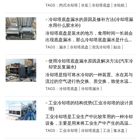
久了之后就需要进行清洗，但是很多厂家都不
TAGS：
闭式冷却塔
|
水垢
|
冷却塔底盘
|
水轮机
|
知道该如何清洗闭式冷却塔填料，接下来康明
整理了两种闭式冷
冷却塔底盘漏水的原因及修补方法(冷却塔漏
水用什么胶水补)
冷却塔底盘是装水的地方，食用时间一长就会
出现底盘漏水，那么冷却塔底盘漏水是什么原
因造成的呢？有什么修补的方法呢？ 一、
TAGS：
漏水
|
冷却塔底盘
|
清洗冷却塔
|
贴合
|
漏水的原因 1、经过长时间的冲刷，过水底
盘板材与板材的接口
使用冷却塔底盘漏水原因及解决方法(汽车冷
却管反复漏水)
冷却塔是指可将水冷却的一种装置。水在其与
流过的空气进行热交换、质交换，致使水温下
降。使用冷却塔底盘漏水原因及解决方法？冷
TAGS：
冷却塔底盘
|
冷却塔漏水
|
却塔底盘是装水的地方，因长年累月装水，很
多时候出现底盘漏水
工业冷却塔的结构优势(工业冷却塔的设计原
理)
工业冷却塔是工业生产中比较常用的一种冷却
设备，主要是用来将工业生产中产生的高温进
行排除。工业冷却塔的运行系统中包含了多种
TAGS：
工业冷却塔
|
冷却塔底盘
|
工业
|
集水盘
|
设备的专用零部件，其结构优势包括： ①