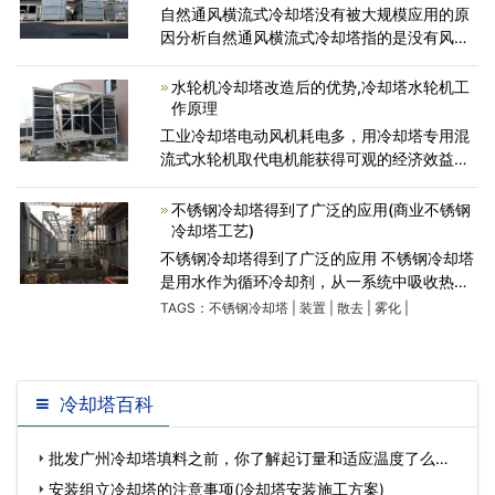
自然通风横流式冷却塔没有被大规模应用的原
因分析自然通风横流式冷却塔指的是没有风
机，只是通过空气自然流动的大型冷却塔。它
的工作原理是：空气是水平方向进入塔内，横
水轮机冷却塔改造后的优势,冷却塔水轮机工
向穿过填料，与喷淋冷
作原理
工业冷却塔电动风机耗电多，用冷却塔专用混
流式水轮机取代电机能获得可观的经济效益，
冷却塔水轮机节能改造后的优势包括以下几
点，一起来看看吧：1、节能：冷却塔利用水轮
不锈钢冷却塔得到了广泛的应用(商业不锈钢
机取代风叶电机，完全节
冷却塔工艺)
不锈钢冷却塔得到了广泛的应用 不锈钢冷却塔
是用水作为循环冷却剂，从一系统中吸收热量
排放至大气中，以降低水温的装置;其冷是利用
TAGS：
不锈钢冷却塔
|
装置
|
散去
|
雾化
|
水与空气流动接触后进行冷热交换产生蒸汽，
蒸汽挥发带走热
冷却塔百科
批发广州冷却塔填料之前，你了解起订量和适应温度了么？
(荏原冷却塔批发价…
安装组立冷却塔的注意事项(冷却塔安装施工方案)