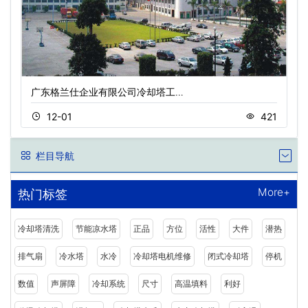
广东格兰仕企业有限公司冷却塔工…
12-01
421
栏目导航
More+
热门标签
冷却塔清洗
节能凉水塔
正品
方位
活性
大件
潜热
排气扇
冷水塔
水冷
冷却塔电机维修
闭式冷却塔
停机
数值
声屏障
冷却系统
尺寸
高温填料
利好