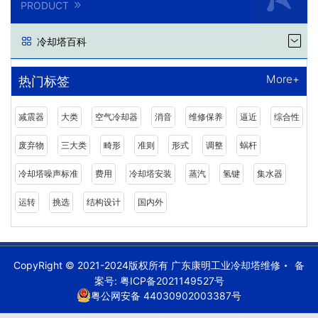
PRODUCT
冷却塔百科
More+
热门标签
减震器
大类
空气冷却器
消音
维修保养
逼近
综合性
废弃物
三大类
畸形
准则
形式
调整
蜗杆
冷却塔噪声标准
费用
冷却塔安装
蒸汽
氢键
集水器
运转
挑选
结构设计
国内外
CopyRight © 2021-2024版权所有 广东康明工业冷却塔维修
备
案号:
粤ICP备2021149527号
粤公网安备 44030902003387号