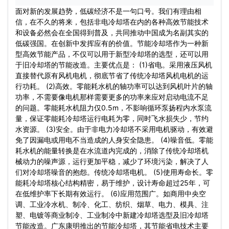
面对新的发展趋势，低碳经济不是一句口号。我们有理由相
信，在不久的将来，包括非电冷却塔在内的各种高效节能技术
和设备必然会在全国得到普及，共同推动中国成为名副其实的
低碳强国。在创新中发挥应有的价值。节能冷却塔作为一种新
型高效节能产品，不仅可以用于新型冷却塔的选型，还可以用
于旧冷却塔的节能改造。主要优点是： (1)省电。采用液压风机
直接替代原有风机电机，彻底节省了传统
冷却塔风机
电机的运
行功耗。 (2)高效。零能耗水机的轴功率可以达到风机叶片的轴
功率，不需要像电机那样需要更多的功率来应对启动电流不足
的问题。零能耗水机阻力仅0.5m，不影响循环泵扬程内
水泵
流
量，保证零能耗冷却塔运行电耗为零，同时飞水损失少，节约
水资源。 (3)安全。由于非电力冷却塔不采用电机驱动，有效避
免了因漏电或用电不当造成的人身安全隐患。 (4)噪音低。零能
耗水机的能量转换是在水流道内完成的，消除了传统冷却塔机
械动力的噪声源，运行更加平稳，减少了环境污染，解决了人
们对冷却塔噪音的抱怨。传统
冷却塔电机
。 (5)使用寿命长。零
能耗冷却塔核心结构精密，易于维护，设计寿命超过25年，可
在低维护率下长期有效运行。 (6)应用范围广。如商用中央空
调、工业冷水机、制冷、化工、纺织、烟草、电力、模具、注
塑、电镀等商业制冷、工业制冷中新建冷却塔选型及旧冷却塔
节能改造。广东康明推出的节能冷却塔，其节能省电技术主要