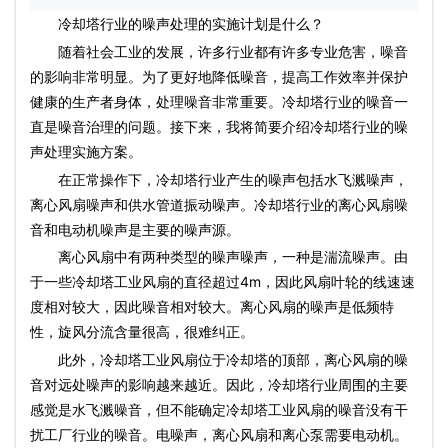
冷却塔行业的噪声处理的实施计划是什么？
随着社会工业的发展，许多行业都有许多专业危害，噪音
的影响非常明显。为了更好地降低噪音，提高工作效率并保护
健康的生产者身体，处理噪音非常重要。冷却塔行业的噪音一
直是噪音治理的问题。接下来，我将简要介绍冷却塔行业的噪
声处理实施方案。
在正常操作下，冷却塔行业产生的噪声包括水飞溅噪声，
离心风扇噪声和供水管道振动噪声。冷却塔行业的离心风扇噪
音和
电动机
噪声是主要的噪声源。
离心风扇中有两种类型的噪声噪声，一种是湍流噪声。由
于一些冷却塔工业风扇的直径超过4m，因此风扇叶轮的线速速
度相对较大，因此噪音相对较大。离心风扇的噪声是低频特
性，旋风分流含量很高，很难纠正。
此外，冷却塔工业风扇位于冷却塔的顶部，离心风扇的噪
音对远处噪声的影响越来越近。因此，冷却塔行业周围的主要
感觉是水飞溅噪音，但不能确定冷却塔工业风扇的噪音没有干
扰工厂行业的噪音。电噪声，离心风扇和离心泵需要
电动机
。