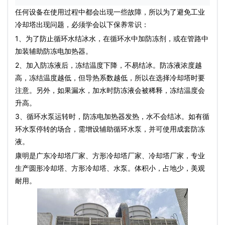
任何设备在使用过程中都会出现一些故障，所以为了避免
工业
冷却塔
出现问题，必须学会以下保养常识：
1、为了防止循环水结冰水，在循环水中加防冻剂，或在管路中
加装辅助防冻电加热器。
2、加入防冻液后，冻结温度下降，不易结冰。防冻液浓度越
高，冻结温度越低，但导热系数越低，所以在选择冷却塔时要
注意。另外，如果漏水，加水时防冻液会被稀释，冻结温度会
升高。
3、循环
水泵
运转时，防冻电加热器发热，水不会结冰。如有循
环
水泵
停转的场合，需增设辅助循环
水泵
，并可使用成套防冻
液。
康明是广东冷却塔厂家、
方形冷却塔
厂家、冷却塔厂家，专业
生产
圆形冷却塔
、
方形冷却塔
、
水泵
。体积小，占地少，美观
耐用。