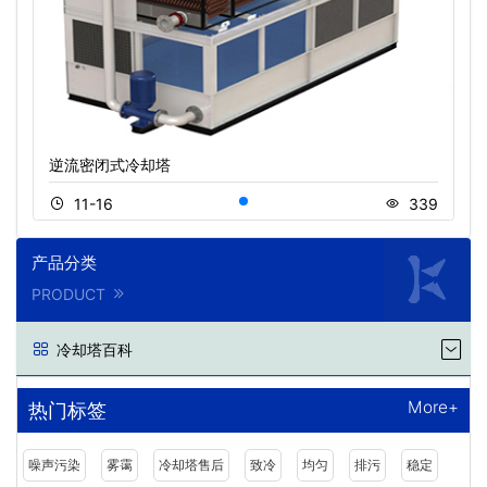
逆流密闭式冷却塔
11-16
339
产品分类
PRODUCT
冷却塔百科
More+
热门标签
噪声污染
雾霭
冷却塔售后
致冷
均匀
排污
稳定