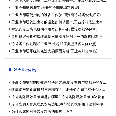
广东玻璃钢冷却塔，工业废水处理设备,广东玻璃钢冷却塔填
料供
​工业冷却塔选型知识(开封冷却塔填料选型)
工业冷却塔使用前的准备工作(如何判断冷却塔设备好坏)
工业冷却塔的进出塔的温差如何掌握？,工业冷却塔进出水温
差应
横流式冷却塔风机的作用及结构(信阳横流冷却塔风机)
康明帮您分析使得玻璃钢水塔温度急剧上升的影响因素(圆形
玻
冷却塔工作过程和工业应用,冷却塔类型及各自优缺点
工业冷却塔系统能耗过大的原因分析(工业冷却塔节能)
冷却塔资讯
提高冷却塔的制冷效果的快速方法,制冷主机与冷却塔的配
置…
玻璃钢与钢化玻璃都与玻璃有关，那他们之间又有什么区别
呢,玻…
冷却塔降温效果差问题在哪里?,冷却塔降温效果差加冰块有
用…
冷却塔的工作原理及安装选址(冷却塔的模板用什么材料做成
的…
为什么腐蚀对开式冷却塔的影响大呢？