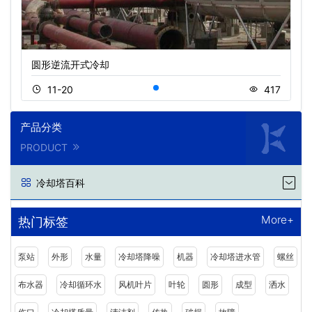
圆形逆流开式冷却
11-20
417
产品分类
PRODUCT
冷却塔百科
More+
热门标签
泵站
外形
水量
冷却塔降噪
机器
冷却塔进水管
螺丝
布水器
冷却循环水
风机叶片
叶轮
圆形
成型
洒水