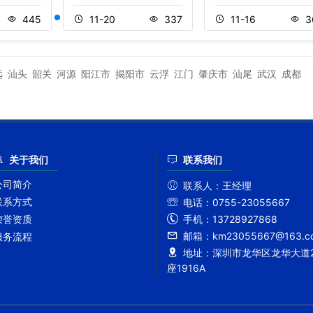
445
11-20
337
11-16
3
远
汕头
韶关
河源
阳江市
揭阳市
云浮
江门
肇庆市
汕尾
武汉
成都
关于我们
联系我们
公司简介
联系人：
王经理
联系方式
电话：
0755-23055667
手机：
13728927868
荣誉资质
邮箱：
km23055667@163.c
服务流程
地址：
深圳市龙华区龙华大道2
座1916A