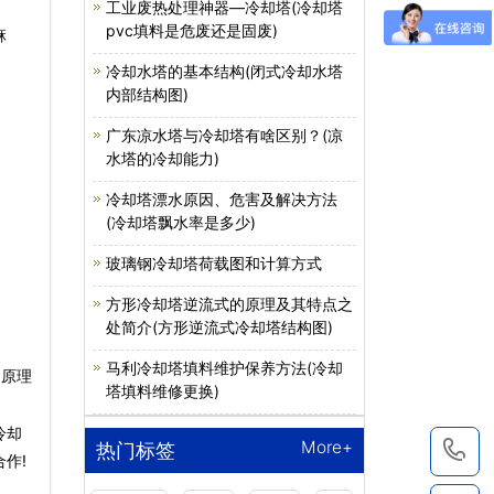
工业废热处理神器—冷却塔(冷却塔
pvc填料是危废还是固废)
麻
冷却水塔的基本结构(闭式冷却水塔
内部结构图)
广东凉水塔与冷却塔有啥区别？(凉
水塔的冷却能力)
冷却塔漂水原因、危害及解决方法
(冷却塔飘水率是多少)
玻璃钢冷却塔荷载图和计算方式
方形冷却塔逆流式的原理及其特点之
处简介(方形逆流式冷却塔结构图)
马利冷却塔填料维护保养方法(冷却
的原理
塔填料维修更换)
冷却
More+
1
热门标签
作!