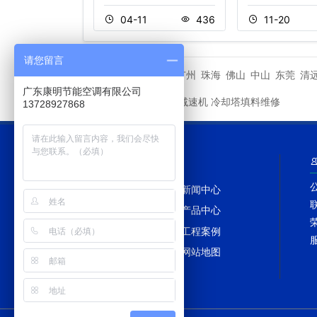
0
417
04-11
436
11-20
请您留言
深圳
广州
珠海
佛山
中山
东莞
清
城市分站
广东康明节能空调有限公司
冷却塔减速机
冷却塔填料维修
友情链接
13728927868
网站导航
网站首页
新闻中心
冷却塔百科
产品中心
冷却塔配件
工程案例
冷却塔维修
网站地图