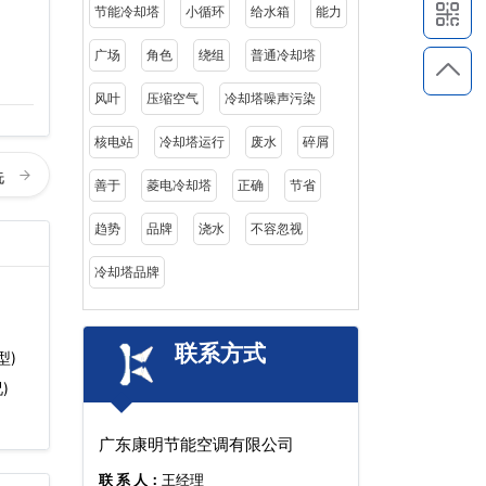
节能冷却塔
小循环
给水箱
能力
广场
角色
绕组
普通冷却塔
风叶
压缩空气
冷却塔噪声污染
核电站
冷却塔运行
废水
碎屑
洗
善于
菱电冷却塔
正确
节省
趋势
品牌
浇水
不容忽视
冷却塔品牌
联系方式
型)
)
广东康明节能空调有限公司
联 系 人：
王经理